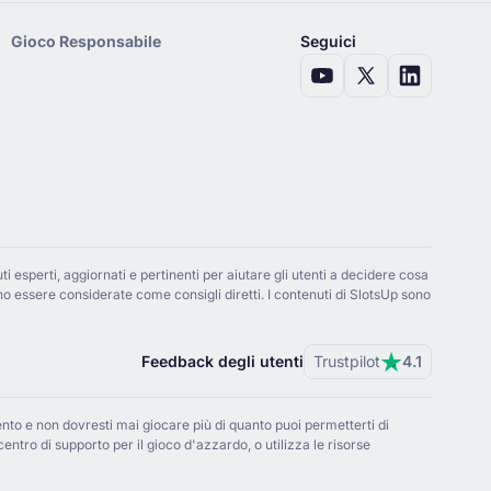
Gioco Responsabile
Seguici
ti esperti, aggiornati e pertinenti per aiutare gli utenti a decidere cosa
o essere considerate come consigli diretti. I contenuti di SlotsUp sono
Feedback degli utenti
Trustpilot
4.1
nto e non dovresti mai giocare più di quanto puoi permetterti di
tro di supporto per il gioco d'azzardo, o utilizza le risorse