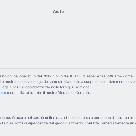
Aiuto
se
)
ò online, operativo dal ⁦2015⁩. Con oltre ⁦10⁩ anni di esperienza, offriamo contenu
. Le nostre recensioni e guide sono strettamente a scopo informativo e non devon
à legale per il gioco d'azzardo nella loro giurisdizione.
e
)
.com
o contattarci tramite il nostro Modulo di Contatto.
ese
)
o
)
lmente.
Giocare nei casinò online dovrebbe essere solo per scopo di intrattenime
ncese
)
ita o se soffri di dipendenza dal gioco d'azzardo, contatta immediatamente un cen
olo
)