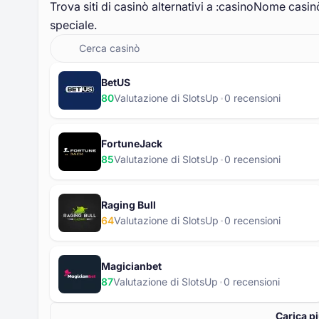
Trova siti di casinò alternativi a :casinoNome casin
speciale.
BetUS
80
Valutazione di SlotsUp
⁦0⁩ recensioni
FortuneJack
85
Valutazione di SlotsUp
⁦0⁩ recensioni
Raging Bull
64
Valutazione di SlotsUp
⁦0⁩ recensioni
Magicianbet
87
Valutazione di SlotsUp
⁦0⁩ recensioni
Carica p