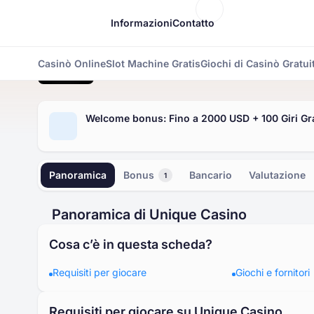
Casinò online
Recensione di Unique Casino
Informazioni
Contatto
Recensione del Casinò
Casinò Online
Slot Machine Gratis
Giochi di Casinò Gratuit
Dichiarazione di affiliazione
Welcome bonus: Fino a ⁦2000 USD⁩ + ⁦100 G⁩iri Gr
Panoramica
Bonus
Bancario
Valutazione
1
Panoramica di Unique Casino
Cosa c’è in questa scheda?
Requisiti per giocare
Giochi e fornitori
Requisiti per giocare su Unique Casino