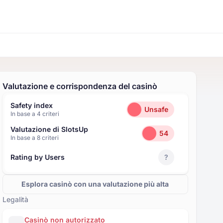
Valutazione e corrispondenza del casinò
Safety index
Unsafe
In base a ⁦4⁩ criteri
Valutazione di SlotsUp
54
In base a ⁦8⁩ criteri
Rating by Users
?
Esplora casinò con una valutazione più alta
Legalità
Casinò non autorizzato