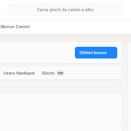
Cerca giochi da casinò e altro
VIP Slots
i
Bonus Casinò
Ottieni bonus
Users feedback
Giochi
370