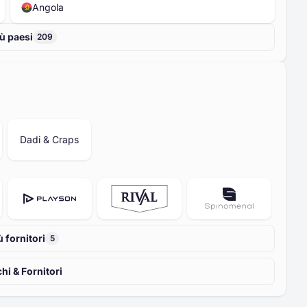
Angola
iù paesi
209
Dadi & Craps
ù fornitori
5
chi & Fornitori