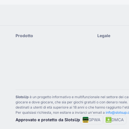
VIP Slots
(
Finlandese
)
VIP Slots
(
Norvegese
)
VIP Slots
(
Svedese
)
VIP Slots
(
Tedesco
)
Prodotto
Legale
VIP Slots
(
Francese
)
VIP Slots
(
Spagnolo
)
VIP Slots
(
Coreano
)
VIP Slots
(
Ceca
)
VIP Slots
(
Ungherese
)
VIP Slots
(
Arabo
)
SlotsUp
è un progetto informativo e multifunzionale nel settore dei casin
VIP Slots
(
Greco
)
giocare e dove giocare, che sia per giochi gratuiti o con denaro reale
destinati a utenti di età superiore ai ⁦18⁩ anni o che hanno raggiunto l'et
VIP Slots
(
Serbo
)
Per qualsiasi richiesta, non esitare a inviarci un'email a
info@slotsup
VIP Slots
(
Sloveno
)
Approvato e protetto da SlotsUp
GPWA
DMCA
VIP Slots
(
Croato
)