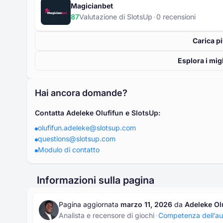
Magicianbet
87
Valutazione di SlotsUp
⁦0⁩ recensioni
Carica p
Esplora i migl
Hai ancora domande?
Contatta Adeleke Olufifun e SlotsUp:
olufifun.adeleke@slotsup.com
questions@slotsup.com
Modulo di contatto
Informazioni sulla pagina
Pagina aggiornata
marzo ⁦⁦11⁩⁩, ⁦⁦2026⁩⁩
da
Adeleke Ol
Analista e recensore di giochi
Competenza dell’au