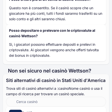
Questo non è consentito. Se il casinò scopre che un
giocatore ha più conti, tutti i fondi saranno trasferiti su un
solo conto e gli altri saranno chiusi.
Posso depositare o prelevare con le criptovalute al
casinò Wettson?
Sì, i giocatori possono effettuare depositi e prelievi in
criptovalute. Ai giocatori vengono anche offerti talvolta
dei bonus in criptovalute.
Non sei sicuro nel casinò Wettson?
Siti alternativi di casinò in Stati Uniti d'America
Trova siti di casinò alternativi a :casinoNome casinò o usa il
campo di ricerca per trovare un casinò speciale.