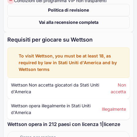
Condizioni del programma VIP non trasparenti
Politica di revisione
Vai alla recensione completa
Requisiti per giocare su Wettson
To visit Wettson, you must be at least ⁦18⁩, as
required by law in Stati Uniti d'America and by
Wettson terms
Wettson Non accetta giocatori da Stati Uniti
Non
d'America
accetta
Wettson opera illegalmente in Stati Uniti
Illegalmente
d'America
Wettson opera in ⁦⁦212⁩⁩ paesi con licenza ⁦1⁩|licenze