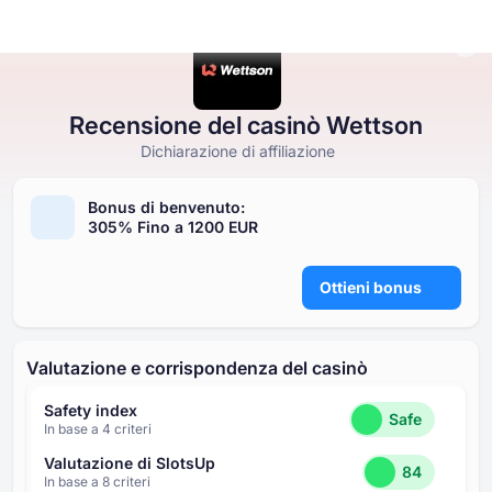
Recensione del casinò Wettson
Casinò Online
Casinò Online
Slot Machine Gratis
Giochi di Casinò Gratuiti
Bonus Casinò
Dichiarazione di affiliazione
Slot Machine Gratis
Per tipo
Per tipo
PER TIPO
Per tipo
Bonus di benvenuto:
⁦305%⁩ Fino a ⁦1200 EUR⁩
Giochi di Casinò Gratuiti
Per metodo di pagamento
Per caratteristiche
GIOCHI DA TAVOLO DA CASINÒ GRATUITI
Ottieni bonus
Bonus Casinò
Per deposito minimo
Per fornitori
Per paesi
Slot popolari
Valutazione e corrispondenza del casinò
Safety index
Safe
In base a ⁦4⁩ criteri
Valutazione di SlotsUp
84
In base a ⁦8⁩ criteri