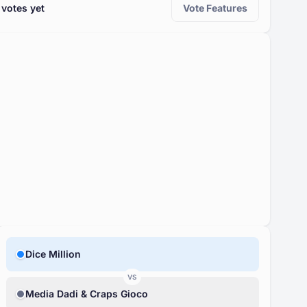
votes yet
Vote Features
Dice Million
VS
Media Dadi & Craps Gioco