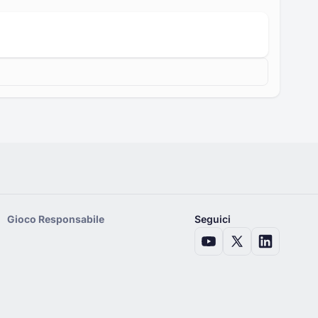
Gioco Responsabile
Seguici