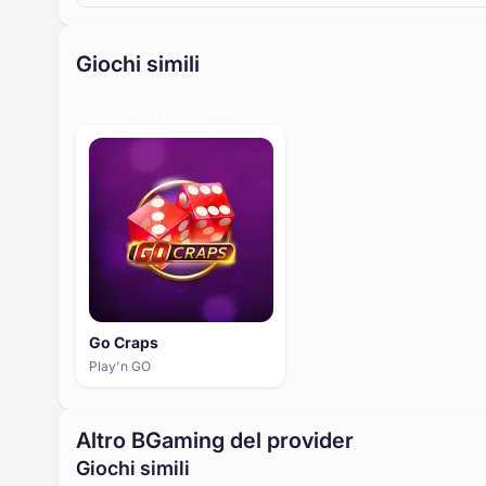
Giochi simili
HIGH ENGAGEMENT
Go Craps
Play'n GO
Altro BGaming del provider
Giochi simili