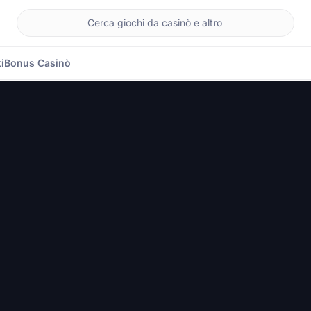
i simili
Altro da BGaming
Cerca giochi da casinò e altro
i
Bonus Casinò