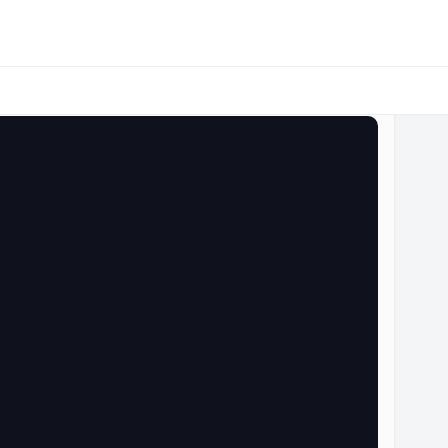
Modalità Multi Game