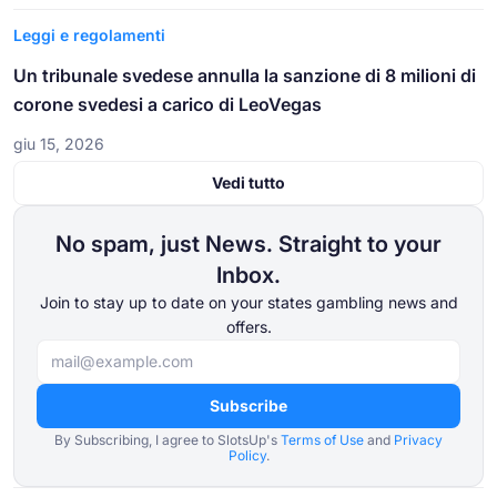
Leggi e regolamenti
Un tribunale svedese annulla la sanzione di 8 milioni di
corone svedesi a carico di LeoVegas
giu 15, 2026
Vedi tutto
No spam, just News. Straight to your
Inbox.
Join to stay up to date on your states gambling news and
offers.
Subscribe
By Subscribing, I agree to SlotsUp's
Terms of Use
and
Privacy
Policy
.