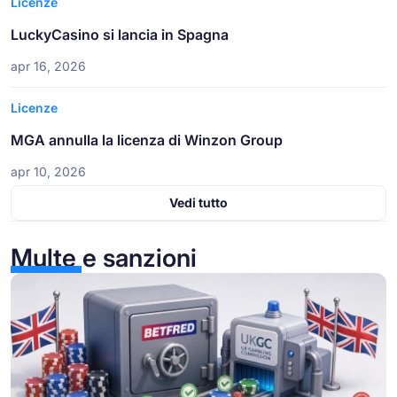
Licenze
LuckyCasino si lancia in Spagna
apr 16, 2026
Licenze
MGA annulla la licenza di Winzon Group
apr 10, 2026
Vedi tutto
Multe e sanzioni