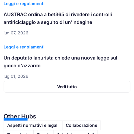
Leggi e regolamenti
AUSTRAC ordina a bet365 di rivedere i controlli
antiriciclaggio a seguito di un'indagine
lug 07, 2026
Leggi e regolamenti
Un deputato laburista chiede una nuova legge sul
gioco d'azzardo
lug 01, 2026
Vedi tutto
Other Hubs
Aspetti normativi e legali
Collaborazione