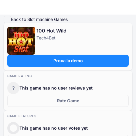
Riproduzione della demo
Dettagli del gioco
Giochi simili
Altro da Tech⁦4B⁩et
Back to Slot machine Games
100 Hot Wild
Casinò Online
Tech4Bet
Casinò Online
Slot Machine Gratis
Giochi di Casinò Gratuiti
Bonus Casinò
Slot Machine Gratis
Per tipo
Per tipo
PER TIPO
Per tipo
Prova la demo
Giochi di Casinò Gratuiti
Per metodo di pagamento
Per caratteristiche
GIOCHI DA TAVOLO DA CASINÒ GRATUITI
GAME RATING
Bonus Casinò
Per deposito minimo
Per fornitori
?
This game has no user reviews yet
Rate Game
Per paesi
Slot popolari
GAME FEATURES
This game has no user votes yet