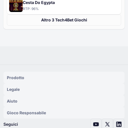
Cesta Do Egypta
RTP:
96
%
Altro ⁦⁦3⁩⁩ Tech⁦4B⁩et Giochi
Prodotto
Legale
Aiuto
Gioco Responsabile
Seguici