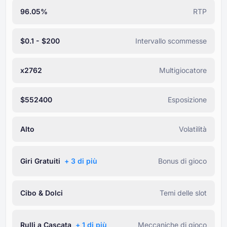
96.05%
RTP
$0.1 - $200
Intervallo scommesse
x2762
Multigiocatore
$552400
Esposizione
Alto
Volatilità
Giri Gratuiti
+ ⁦3⁩ di più
Bonus di gioco
Cibo & Dolci
Temi delle slot
Rulli a Cascata
+ ⁦1⁩ di più
Meccaniche di gioco