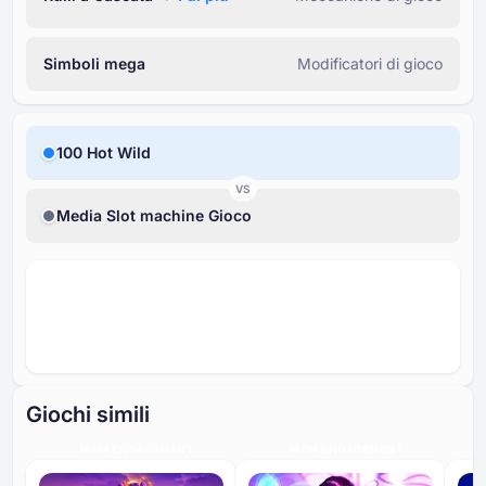
Simboli mega
Modificatori di gioco
100 Hot Wild
VS
Media Slot machine Gioco
Giochi simili
HIGH ENGAGEMENT
HIGH ENGAGEMENT