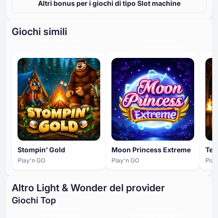
Altri bonus per i giochi di tipo Slot machine
Giochi simili
HIGH ENGAGEMENT
HIGH ENGAGEMENT
Stompin’ Gold
Moon Princess Extreme
Tem
Play'n GO
Play'n GO
Play
Altro Light & Wonder del provider
Giochi Top
HIGH ENGAGEMENT
HIGH ENGAGEMENT