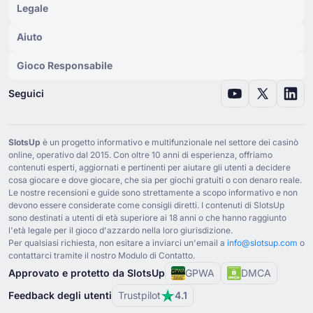
Legale
Aiuto
Gioco Responsabile
Seguici
SlotsUp
è un progetto informativo e multifunzionale nel settore dei casinò
online, operativo dal ⁦2015⁩. Con oltre ⁦10⁩ anni di esperienza, offriamo
contenuti esperti, aggiornati e pertinenti per aiutare gli utenti a decidere
cosa giocare e dove giocare, che sia per giochi gratuiti o con denaro reale.
Le nostre recensioni e guide sono strettamente a scopo informativo e non
devono essere considerate come consigli diretti. I contenuti di SlotsUp
sono destinati a utenti di età superiore ai ⁦18⁩ anni o che hanno raggiunto
l'età legale per il gioco d'azzardo nella loro giurisdizione.
Per qualsiasi richiesta, non esitare a inviarci un'email a
info@slotsup.com
o
contattarci tramite il nostro Modulo di Contatto.
Approvato e protetto da SlotsUp
GPWA
DMCA
Feedback degli utenti
Trustpilot
4.1