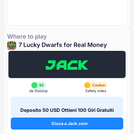
Where to play
⁦7 L⁩ucky Dwarfs for Real Money
85
Caution
da SlotsUp
Safety index
Deposito ⁦50 USD⁩ Ottieni ⁦100 G⁩iri Gratuiti
Gioca a Jack.com