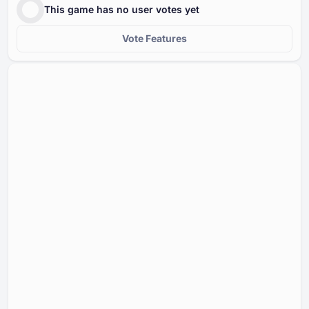
This game has no user votes yet
Vote Features