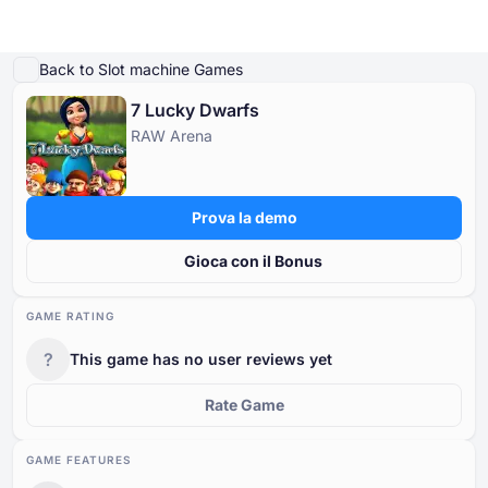
Riproduzione della demo
Dettagli del gioco
Giocare con soldi veri
Giochi simili
Back to Slot machine Games
7 Lucky Dwarfs
Casinò Online
RAW Arena
Casinò Online
Slot Machine Gratis
Giochi di Casinò Gratuiti
Bonus Casinò
Slot Machine Gratis
Per tipo
Per tipo
PER TIPO
Per tipo
Prova la demo
Giochi di Casinò Gratuiti
Per metodo di pagamento
Per caratteristiche
GIOCHI DA TAVOLO DA CASINÒ GRATUITI
Gioca con il Bonus
Bonus Casinò
Per deposito minimo
Per fornitori
GAME RATING
?
This game has no user reviews yet
Per paesi
Slot popolari
Rate Game
GAME FEATURES