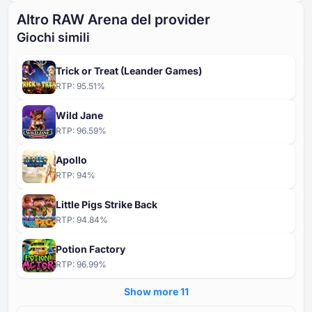
Altro RAW Arena del provider
Giochi simili
Trick or Treat (Leander Games)
RTP:
95.51
%
Wild Jane
RTP:
96.59
%
Apollo
RTP:
94
%
Little Pigs Strike Back
RTP:
94.84
%
Potion Factory
RTP:
96.99
%
Show more ⁦11⁩