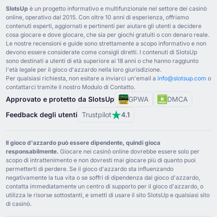
SlotsUp
è un progetto informativo e multifunzionale nel settore dei casinò
online, operativo dal ⁦2015⁩. Con oltre ⁦10⁩ anni di esperienza, offriamo
contenuti esperti, aggiornati e pertinenti per aiutare gli utenti a decidere
cosa giocare e dove giocare, che sia per giochi gratuiti o con denaro reale.
Le nostre recensioni e guide sono strettamente a scopo informativo e non
devono essere considerate come consigli diretti. I contenuti di SlotsUp
sono destinati a utenti di età superiore ai ⁦18⁩ anni o che hanno raggiunto
l'età legale per il gioco d'azzardo nella loro giurisdizione.
Per qualsiasi richiesta, non esitare a inviarci un'email a
info@slotsup.com
o
contattarci tramite il nostro Modulo di Contatto.
Approvato e protetto da SlotsUp
GPWA
DMCA
Feedback degli utenti
Trustpilot
4.1
Il gioco d'azzardo può essere dipendente, quindi gioca
responsabilmente.
Giocare nei casinò online dovrebbe essere solo per
scopo di intrattenimento e non dovresti mai giocare più di quanto puoi
permetterti di perdere. Se il gioco d'azzardo sta influenzando
negativamente la tua vita o se soffri di dipendenza dal gioco d'azzardo,
contatta immediatamente un centro di supporto per il gioco d'azzardo, o
utilizza le risorse sottostanti, e smetti di usare il sito SlotsUp e qualsiasi sito
di casinò.