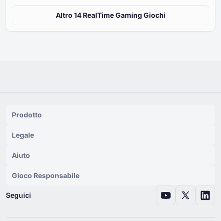
Altro ⁦⁦14⁩⁩ RealTime Gaming Giochi
Prodotto
Legale
Aiuto
Gioco Responsabile
Seguici