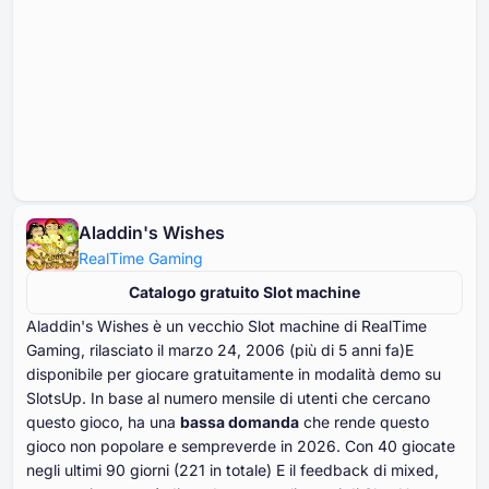
Aladdin's Wishes
RealTime Gaming
Catalogo gratuito Slot machine
Aladdin's Wishes è un vecchio Slot machine di RealTime
Gaming, rilasciato il marzo ⁦⁦⁦⁦⁦⁦24⁩⁩⁩⁩⁩⁩, ⁦⁦⁦⁦⁦⁦2006⁩⁩⁩⁩⁩⁩ (più di ⁦⁦⁦⁦⁦⁦5⁩⁩⁩⁩⁩⁩ anni fa)E
disponibile per giocare gratuitamente in modalità demo su
SlotsUp. In base al numero mensile di utenti che cercano
questo gioco, ha una
bassa domanda
che rende questo
gioco non popolare e sempreverde in ⁦⁦⁦⁦⁦⁦2026⁩⁩⁩⁩⁩⁩. Con ⁦⁦⁦⁦⁦⁦⁦40⁩⁩⁩⁩⁩⁩⁩ giocate
negli ultimi ⁦⁦⁦⁦⁦⁦⁦90⁩⁩⁩⁩⁩⁩⁩ giorni (⁦⁦⁦⁦⁦⁦221⁩⁩⁩⁩⁩⁩ in totale) E il feedback di mixed,