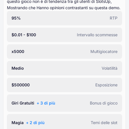
questo gioco non è di tendenza tra gli utenti di SlotsUp,
Mostrando che Hanno opinioni contrastanti su questa demo.
95%
RTP
$0.01 - $100
Intervallo scommesse
x5000
Multigiocatore
Medio
Volatilità
$500000
Esposizione
Giri Gratuiti
+ ⁦3⁩ di più
Bonus di gioco
Magia
+ ⁦2⁩ di più
Temi delle slot