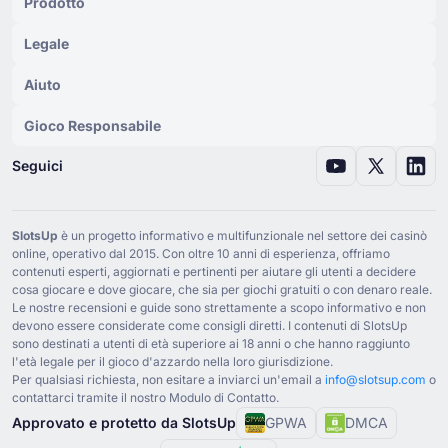
Prodotto
Legale
Aiuto
Gioco Responsabile
Seguici
SlotsUp
è un progetto informativo e multifunzionale nel settore dei casinò
online, operativo dal ⁦2015⁩. Con oltre ⁦10⁩ anni di esperienza, offriamo
contenuti esperti, aggiornati e pertinenti per aiutare gli utenti a decidere
cosa giocare e dove giocare, che sia per giochi gratuiti o con denaro reale.
Le nostre recensioni e guide sono strettamente a scopo informativo e non
devono essere considerate come consigli diretti. I contenuti di SlotsUp
sono destinati a utenti di età superiore ai ⁦18⁩ anni o che hanno raggiunto
l'età legale per il gioco d'azzardo nella loro giurisdizione.
Per qualsiasi richiesta, non esitare a inviarci un'email a
info@slotsup.com
o
contattarci tramite il nostro Modulo di Contatto.
Approvato e protetto da SlotsUp
GPWA
DMCA