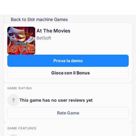
Riproduzione della demo
Dettagli del gioco
Giocare con soldi veri
Giochi simili
Back to Slot machine Games
At The Movies
Casinò Online
BetSoft
Casinò Online
Slot Machine Gratis
Giochi di Casinò Gratuiti
Bonus Casinò
Slot Machine Gratis
Per tipo
Per tipo
PER TIPO
Per tipo
Prova la demo
Giochi di Casinò Gratuiti
Per metodo di pagamento
Per caratteristiche
GIOCHI DA TAVOLO DA CASINÒ GRATUITI
Gioca con il Bonus
Bonus Casinò
Per deposito minimo
Per fornitori
GAME RATING
?
This game has no user reviews yet
Per paesi
Slot popolari
Rate Game
GAME FEATURES