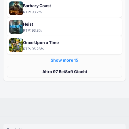
Barbary Coast
RTP:
93.2
%
Heist
RTP:
93.8
%
Once Upon a Time
RTP:
95.28
%
Show more ⁦15⁩
Altro ⁦⁦97⁩⁩ BetSoft Giochi