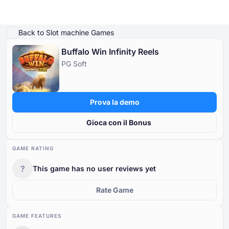
Riproduzione della demo
Dettagli del gioco
Giocare con soldi veri
Giochi simili
Back to Slot machine Games
Buffalo Win Infinity Reels
Casinò Online
PG Soft
Casinò Online
Slot Machine Gratis
Giochi di Casinò Gratuiti
Bonus Casinò
Slot Machine Gratis
Per tipo
Per tipo
PER TIPO
Per tipo
Prova la demo
Giochi di Casinò Gratuiti
Per metodo di pagamento
Per caratteristiche
GIOCHI DA TAVOLO DA CASINÒ GRATUITI
Gioca con il Bonus
Bonus Casinò
Per deposito minimo
Per fornitori
GAME RATING
?
This game has no user reviews yet
Per paesi
Slot popolari
Rate Game
GAME FEATURES