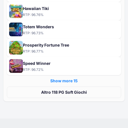
Hawaiian Tiki
RTP:
96.76
%
Totem Wonders
RTP:
96.73
%
Prosperity Fortune Tree
RTP:
96.77
%
Speed Winner
RTP:
96.72
%
Show more ⁦15⁩
Altro ⁦⁦118⁩⁩ PG Soft Giochi