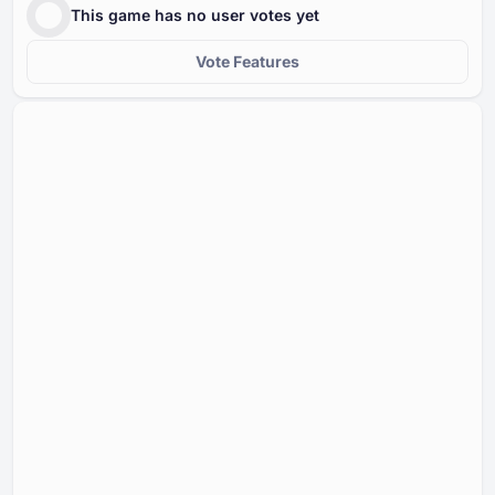
This game has no user votes yet
Vote Features