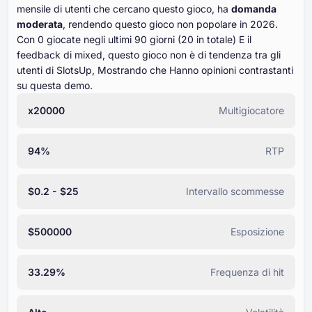
mensile di utenti che cercano questo gioco, ha
domanda
moderata
, rendendo questo gioco non popolare in ⁦⁦⁦⁦⁦⁦2026⁩⁩⁩⁩⁩⁩.
Con ⁦⁦⁦⁦⁦⁦⁦0⁩⁩⁩⁩⁩⁩⁩ giocate negli ultimi ⁦⁦⁦⁦⁦⁦⁦90⁩⁩⁩⁩⁩⁩⁩ giorni (⁦⁦⁦⁦⁦⁦20⁩⁩⁩⁩⁩⁩ in totale) E il
feedback di mixed, questo gioco non è di tendenza tra gli
utenti di SlotsUp, Mostrando che Hanno opinioni contrastanti
su questa demo.
x20000
Multigiocatore
94%
RTP
$0.2 - $25
Intervallo scommesse
$500000
Esposizione
33.29%
Frequenza di hit