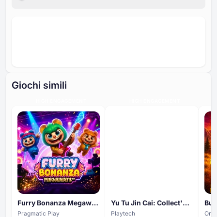
Giochi simili
HIGH ENGAGEMENT
HIGH ENGAGEMENT
Furry Bonanza Megaways
Yu Tu Jin Cai: Collect'Em
Pragmatic Play
Playtech
Only