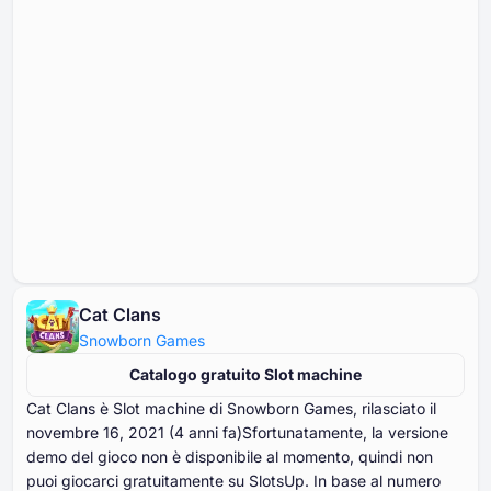
Cat Clans
Snowborn Games
Catalogo gratuito Slot machine
Cat Clans è Slot machine di Snowborn Games, rilasciato il
novembre ⁦⁦⁦⁦⁦⁦16⁩⁩⁩⁩⁩⁩, ⁦⁦⁦⁦⁦⁦2021⁩⁩⁩⁩⁩⁩ (⁦⁦⁦⁦⁦⁦4⁩⁩⁩⁩⁩⁩ anni fa)Sfortunatamente, la versione
demo del gioco non è disponibile al momento, quindi non
puoi giocarci gratuitamente su SlotsUp. In base al numero