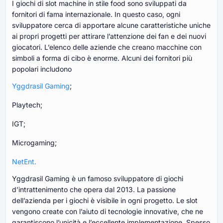
I giochi di slot machine in stile food sono sviluppati da
fornitori di fama internazionale. In questo caso, ogni
sviluppatore cerca di apportare alcune caratteristiche uniche
ai propri progetti per attirare l’attenzione dei fan e dei nuovi
giocatori. L’elenco delle aziende che creano macchine con
simboli a forma di cibo è enorme. Alcuni dei fornitori più
popolari includono
Yggdrasil Gaming
;
Playtech;
IGT;
Microgaming;
NetEnt.
Yggdrasil Gaming è un famoso sviluppatore di giochi
d’intrattenimento che opera dal 2013. La passione
dell’azienda per i giochi è visibile in ogni progetto. Le slot
vengono create con l’aiuto di tecnologie innovative, che ne
garantiscono l’unicità e l’eccellente implementazione. Spesso