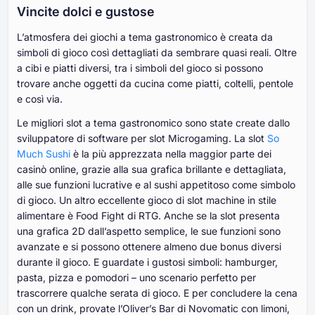
Vincite dolci e gustose
L’atmosfera dei giochi a tema gastronomico è creata da
simboli di gioco così dettagliati da sembrare quasi reali. Oltre
a cibi e piatti diversi, tra i simboli del gioco si possono
trovare anche oggetti da cucina come piatti, coltelli, pentole
e così via.
Le migliori slot a tema gastronomico sono state create dallo
sviluppatore di software per slot Microgaming. La slot
So
Much Sushi
è la più apprezzata nella maggior parte dei
casinò online, grazie alla sua grafica brillante e dettagliata,
alle sue funzioni lucrative e al sushi appetitoso come simbolo
di gioco. Un altro eccellente gioco di slot machine in stile
alimentare è Food Fight di RTG. Anche se la slot presenta
una grafica 2D dall’aspetto semplice, le sue funzioni sono
avanzate e si possono ottenere almeno due bonus diversi
durante il gioco. E guardate i gustosi simboli: hamburger,
pasta, pizza e pomodori – uno scenario perfetto per
trascorrere qualche serata di gioco. E per concludere la cena
con un drink, provate l’Oliver’s Bar di Novomatic con limoni,