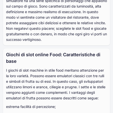
simulatore ha una serie specifica di personaggi che appaiono
sul campo di gioco. Sono caratterizzati da luminosità, alta
definizione e massimo realismo di esecuzione. In questo
modo vi sentirete come un visitatore del ristorante, dove
potrete assaggiare cibi deliziosi e ottenere le relative vincite.
Non negatevi questo piacere; scegliete le slot food e giocate
gratuitamente o con denaro, in modo che ogni giro vi porti un
successo vertiginoso.
Giochi di slot online Food: Caratteristiche di
base
I giochi di slot machine in stile food meritano attenzione per
la loro varietà. Possono essere emulatori classici con tre rulli
e simboli di frutta su di essi. In questo caso, gli sviluppatori
utilizzano limoni e arance, ciliegie e prugne. I sette e le stelle
vengono aggiunti come complementi. I vantaggi degli
emulatori di frutta possono essere descritti come segue:
estrema facilità di percezione;