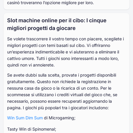
casinò troveranno l’opzione migliore per loro.
Slot machine online per il cibo: I cinque
migliori progetti da giocare
Se volete trascorrere il vostro tempo con piacere, scegliete i
migliori progetti con temi basati sul cibo. Vi offriranno
un’esperienza indimenticabile e vi aiuteranno a eliminare il
cattivo umore. Tutti i giochi sono interessanti a modo loro,
quindi non vi annoierete.
Se avete dubbi sulla scelta, provate i progetti disponibili
gratuitamente. Questo non richiede la registrazione in
nessuna casa da gioco o la ricarica di un conto. Per le
scommesse si utilizzano i crediti virtuali del gioco che, se
necessario, possono essere recuperati aggiornando la
pagina. I giochi più popolari tra i giocatori includono:
Win Sum Dim Sum
di Microgaming;
Tasty Win di Spinomenal;