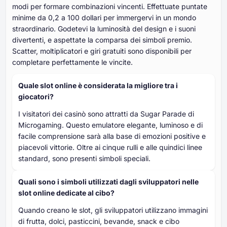
modi per formare combinazioni vincenti. Effettuate puntate
minime da 0,2 a 100 dollari per immergervi in un mondo
straordinario. Godetevi la luminosità del design e i suoni
divertenti, e aspettate la comparsa dei simboli premio.
Scatter, moltiplicatori e giri gratuiti sono disponibili per
completare perfettamente le vincite.
Quale slot online è considerata la migliore tra i
giocatori?
I visitatori dei casinò sono attratti da Sugar Parade di
Microgaming. Questo emulatore elegante, luminoso e di
facile comprensione sarà alla base di emozioni positive e
piacevoli vittorie. Oltre ai cinque rulli e alle quindici linee
standard, sono presenti simboli speciali.
Quali sono i simboli utilizzati dagli sviluppatori nelle
slot online dedicate al cibo?
Quando creano le slot, gli sviluppatori utilizzano immagini
di frutta, dolci, pasticcini, bevande, snack e cibo