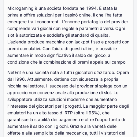
Microgaming è una società fondata nel 1994. È stata la
prima a offrire soluzioni per i casinò online, il che l’ha fatta
emergere tra i concorrenti. L’enorme portafoglio del provider
comprende vari giochi con regole e parametri diversi. Ogni
slot è autorizzata e soddisfa gli standard di qualità.
L’azienda produce macchine con jackpot fisso e progetti con
premi cumulativi. Con l’aiuto di questi ultimi, è possibile
aumentare in modo significativo il saldo del gioco, a
condizione che la combinazione di premi appaia sul campo.
NetEnt è una società nota a tutti i giocatori d’azzardo. Opera
dal 1996. Attualmente, detiene con sicurezza la propria
nicchia nel settore. Il successo del provider si spiega con un
approccio non convenzionale alla produzione di slot. Lo
sviluppatore utilizza soluzioni moderne che aumentano
l’interesse dei giocatori per i progetti. La maggior parte degli
emulatori ha un alto tasso di RTP (oltre il 95%), che
garantisce la stabilità dei pagamenti e offre l’opportunità di
aumentare il saldo con i giochi. Grazie alla varietà delle
offerte e alla semplicità della meccanica, tutti i visitatori dei