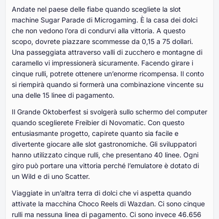
Andate nel paese delle fiabe quando scegliete la slot
machine Sugar Parade di Microgaming. È la casa dei dolci
che non vedono l’ora di condurvi alla vittoria. A questo
scopo, dovrete piazzare scommesse da 0,15 a 75 dollari.
Una passeggiata attraverso valli di zucchero e montagne di
caramello vi impressionerà sicuramente. Facendo girare i
cinque rulli, potrete ottenere un’enorme ricompensa. Il conto
si riempirà quando si formerà una combinazione vincente su
una delle 15 linee di pagamento.
Il Grande Oktoberfest si svolgerà sullo schermo del computer
quando sceglierete Freibier di Novomatic. Con questo
entusiasmante progetto, capirete quanto sia facile e
divertente giocare alle slot gastronomiche. Gli sviluppatori
hanno utilizzato cinque rulli, che presentano 40 linee. Ogni
giro può portare una vittoria perché l’emulatore è dotato di
un Wild e di uno Scatter.
Viaggiate in un’altra terra di dolci che vi aspetta quando
attivate la macchina Choco Reels di Wazdan. Ci sono cinque
rulli ma nessuna linea di pagamento. Ci sono invece 46.656