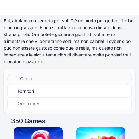
Cibo e Dolci
Ehi, abbiamo un segreto per voi. C’è un modo per godersi il cibo
e non ingrassare! E non si tratta di una nuova dieta o di una
strana pillola. Ora potete giocare a giochi di slot a tema
Casinò Online
alimentare che vi porteranno soldi ma non calorie! Il cyber cibo
Casinò Online
Slot Machine Gratis
Giochi di Casinò Gratuiti
Bonus Casinò
può non essere gustoso come quello reale, ma questo non
Slot Machine Gratis
impedisce alle slot a tema cibo di diventare molto popolari tra i
Per tipo
Per tipo
PER TIPO
Per tipo
giocatori d’azzardo.
Giochi di Casinò Gratuiti
Per metodo di pagamento
Per caratteristiche
GIOCHI DA TAVOLO DA CASINÒ GRATUITI
Bonus Casinò
Per deposito minimo
Per fornitori
Fornitori
Per paesi
Slot popolari
Ordina per
⁦350 G⁩ames