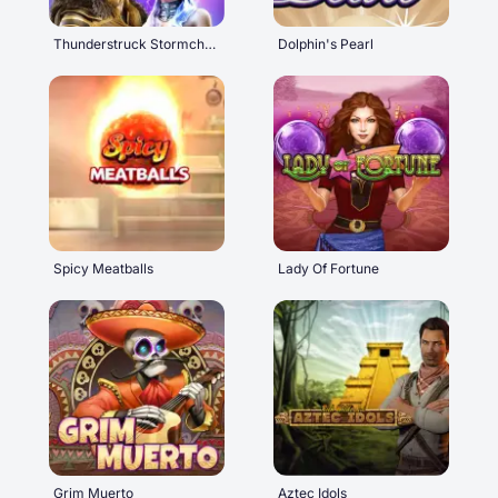
Thunderstruck Stormchaser
Dolphin's Pearl
Spicy Meatballs
Lady Of Fortune
Grim Muerto
Aztec Idols