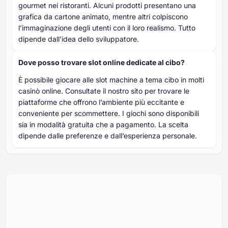
gourmet nei ristoranti. Alcuni prodotti presentano una
grafica da cartone animato, mentre altri colpiscono
l’immaginazione degli utenti con il loro realismo. Tutto
dipende dall’idea dello sviluppatore.
Dove posso trovare slot online dedicate al cibo?
È possibile giocare alle slot machine a tema cibo in molti
casinò online. Consultate il nostro sito per trovare le
piattaforme che offrono l’ambiente più eccitante e
conveniente per scommettere. I giochi sono disponibili
sia in modalità gratuita che a pagamento. La scelta
dipende dalle preferenze e dall’esperienza personale.