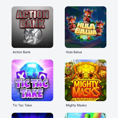
Action Bank
Hula Balua
Tic Tac Take
Mighty Masks