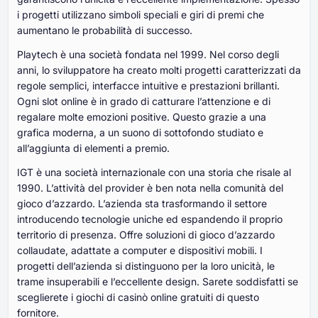
i progetti utilizzano simboli speciali e giri di premi che
aumentano le probabilità di successo.
Playtech è una società fondata nel 1999. Nel corso degli
anni, lo sviluppatore ha creato molti progetti caratterizzati da
regole semplici, interfacce intuitive e prestazioni brillanti.
Ogni slot online è in grado di catturare l’attenzione e di
regalare molte emozioni positive. Questo grazie a una
grafica moderna, a un suono di sottofondo studiato e
all’aggiunta di elementi a premio.
IGT è una società internazionale con una storia che risale al
1990. L’attività del provider è ben nota nella comunità del
gioco d’azzardo. L’azienda sta trasformando il settore
introducendo tecnologie uniche ed espandendo il proprio
territorio di presenza. Offre soluzioni di gioco d’azzardo
collaudate, adattate a computer e dispositivi mobili. I
progetti dell’azienda si distinguono per la loro unicità, le
trame insuperabili e l’eccellente design. Sarete soddisfatti se
sceglierete i giochi di casinò online gratuiti di questo
fornitore.