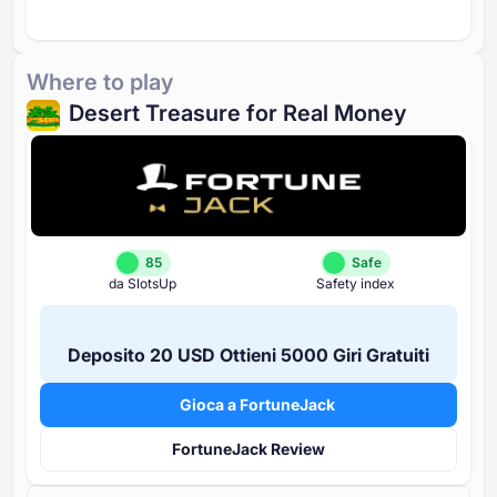
Where to play
Desert Treasure for Real Money
85
Safe
da SlotsUp
Safety index
Deposito ⁦20 USD⁩ Ottieni ⁦5000 G⁩iri Gratuiti
Gioca a FortuneJack
FortuneJack Review