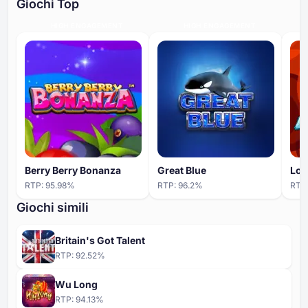
Giochi Top
HIGH ENGAGEMENT
HIGH ENGAGEMENT
Berry Berry Bonanza
Great Blue
Lot
RTP:
95.98
%
RTP:
96.2
%
RTP
Giochi simili
Britain's Got Talent
RTP:
92.52
%
Wu Long
RTP:
94.13
%