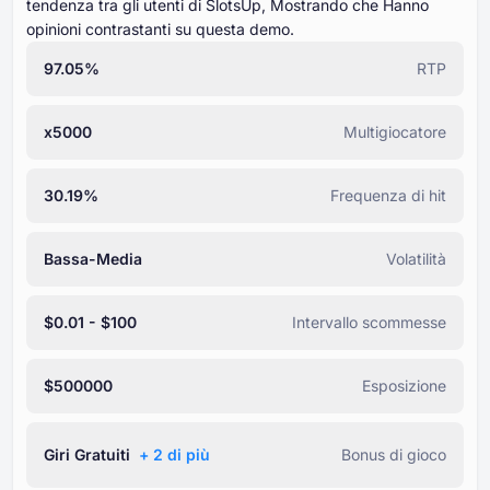
tendenza tra gli utenti di SlotsUp, Mostrando che Hanno
opinioni contrastanti su questa demo.
97.05%
RTP
x5000
Multigiocatore
30.19%
Frequenza di hit
Bassa-Media
Volatilità
$0.01 - $100
Intervallo scommesse
$500000
Esposizione
Giri Gratuiti
+ ⁦2⁩ di più
Bonus di gioco