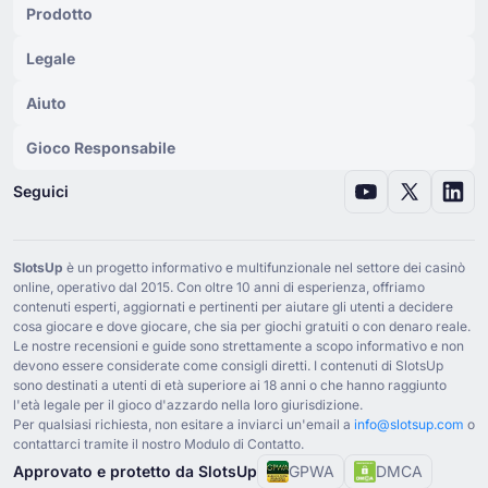
Prodotto
Legale
Aiuto
Gioco Responsabile
Seguici
SlotsUp
è un progetto informativo e multifunzionale nel settore dei casinò
online, operativo dal ⁦2015⁩. Con oltre ⁦10⁩ anni di esperienza, offriamo
contenuti esperti, aggiornati e pertinenti per aiutare gli utenti a decidere
cosa giocare e dove giocare, che sia per giochi gratuiti o con denaro reale.
Le nostre recensioni e guide sono strettamente a scopo informativo e non
devono essere considerate come consigli diretti. I contenuti di SlotsUp
sono destinati a utenti di età superiore ai ⁦18⁩ anni o che hanno raggiunto
l'età legale per il gioco d'azzardo nella loro giurisdizione.
Per qualsiasi richiesta, non esitare a inviarci un'email a
info@slotsup.com
o
contattarci tramite il nostro Modulo di Contatto.
Approvato e protetto da SlotsUp
GPWA
DMCA