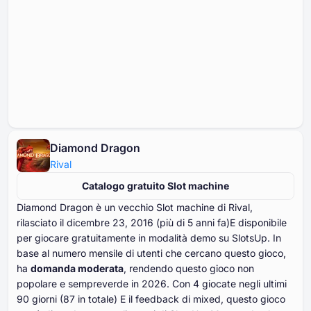
Diamond Dragon
Rival
Catalogo gratuito Slot machine
Diamond Dragon è un vecchio Slot machine di Rival,
rilasciato il dicembre ⁦⁦⁦⁦⁦⁦23⁩⁩⁩⁩⁩⁩, ⁦⁦⁦⁦⁦⁦2016⁩⁩⁩⁩⁩⁩ (più di ⁦⁦⁦⁦⁦⁦5⁩⁩⁩⁩⁩⁩ anni fa)E disponibile
per giocare gratuitamente in modalità demo su SlotsUp. In
base al numero mensile di utenti che cercano questo gioco,
ha
domanda moderata
, rendendo questo gioco non
popolare e sempreverde in ⁦⁦⁦⁦⁦⁦2026⁩⁩⁩⁩⁩⁩. Con ⁦⁦⁦⁦⁦⁦⁦4⁩⁩⁩⁩⁩⁩⁩ giocate negli ultimi
⁦⁦⁦⁦⁦⁦⁦90⁩⁩⁩⁩⁩⁩⁩ giorni (⁦⁦⁦⁦⁦⁦87⁩⁩⁩⁩⁩⁩ in totale) E il feedback di mixed, questo gioco