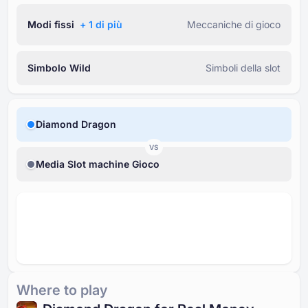
Modi fissi
+ ⁦1⁩ di più
Meccaniche di gioco
Simbolo Wild
Simboli della slot
Diamond Dragon
VS
Media Slot machine Gioco
Where to play