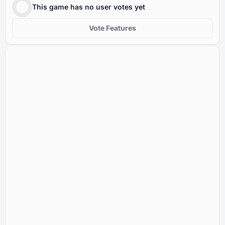
This game has no user votes yet
Vote Features