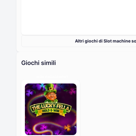
Altri giochi di Slot machine so
Giochi simili
HIGH ENGAGEMENT