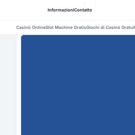
Riproduzione della demo
Dettagli del gioco
Giocare con soldi veri
Gioch
Informazioni
Contatto
Easter Surprise
in modalità demo
Casinò Online
Slot Machine Gratis
Giochi di Casinò Gratuit
Playtech