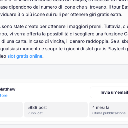
 fase dipendono dal numero di icone che si trovano. Il tour Ea
iduare 3 o più icone sui rulli per ottenere giri gratis extra.
 sono state create per ottenere i maggiori premi. Tuttavia, c'
o, vi verrà offerta la possibilità di scegliere una funzione G
di una carta. In caso di vincita, il denaro raddoppia. Se si sb
n qualsiasi momento e scoprite i giochi di slot gratis Playtech 
ideo
slot gratis online
.
Matthew
Invia un'email
tore
⁦5889⁩ post
4 mesi fa
Pubblicati
ultima pubblicazione