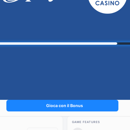
Gioca con il Bonus
GAME FEATURES