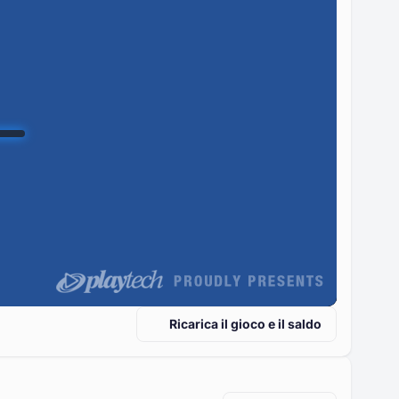
Ricarica il gioco e il saldo