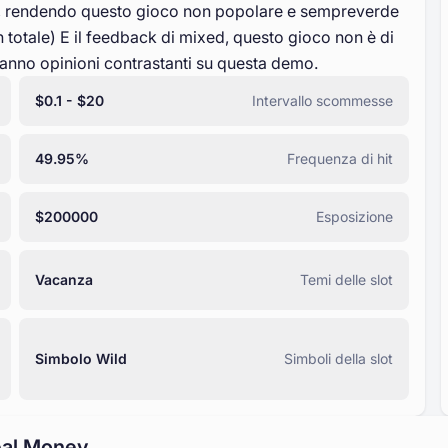
, rendendo questo gioco non popolare e sempreverde
⁩ giorni (⁦⁦⁦⁦⁦⁦215⁩⁩⁩⁩⁩⁩ in totale) E il feedback di mixed, questo gioco non è di
Hanno opinioni contrastanti su questa demo.
$0.1 - $20
Intervallo scommesse
49.95%
Frequenza di hit
$200000
Esposizione
Vacanza
Temi delle slot
Simbolo Wild
Simboli della slot
eal Money