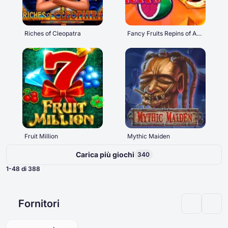
Riches of Cleopatra
Fancy Fruits Repins of Amun-Re
Fruit Million
Mythic Maiden
Carica più giochi
340
⁦⁦⁦1⁩⁩⁩-⁦⁦48⁩⁩ di ⁦388⁩
Fornitori