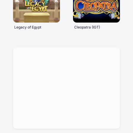
Legacy of Egypt
Cleopatra (IGT)