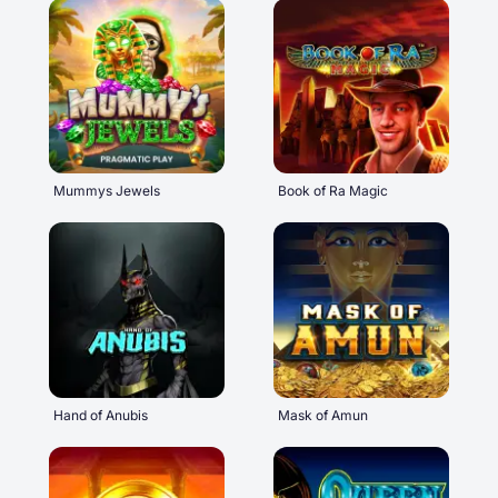
Mummys Jewels
Book of Ra Magic
Hand of Anubis
Mask of Amun