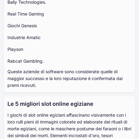
Bally Technologies.
Real Time Gaming
Giochi Genesis
Industrie Amatic
Playson
Rabcat Gambling.
Queste aziende di software sono considerate quelle di
maggior successo e la loro reputazione è confermata dai
premi ricevuti.
Le 5 migliori slot online egiziane
I giochi di slot online egiziani affascinano visivamente con i
loro rulli pieni di immagini colorate ed elaborate dei rituali di
morte egiziani, come le maschere postume dei faraoni o i libri
dei simboli dei morti. Elementi incrostati d'oro, tesori