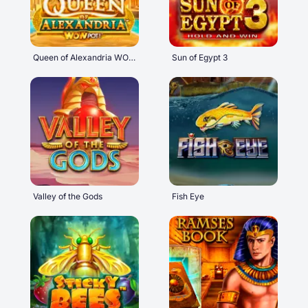
Queen of Alexandria WOWPOT!
Sun of Egypt 3
Valley of the Gods
Fish Eye