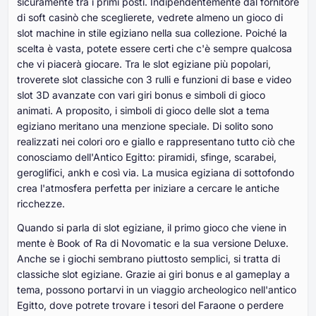
sicuramente tra i primi posti. Indipendentemente dal fornitore
di soft casinò che sceglierete, vedrete almeno un gioco di
slot machine in stile egiziano nella sua collezione. Poiché la
scelta è vasta, potete essere certi che c'è sempre qualcosa
che vi piacerà giocare. Tra le slot egiziane più popolari,
troverete slot classiche con 3 rulli e funzioni di base e video
slot 3D avanzate con vari giri bonus e simboli di gioco
animati. A proposito, i simboli di gioco delle slot a tema
egiziano meritano una menzione speciale. Di solito sono
realizzati nei colori oro e giallo e rappresentano tutto ciò che
conosciamo dell'Antico Egitto: piramidi, sfinge, scarabei,
geroglifici, ankh e così via. La musica egiziana di sottofondo
crea l'atmosfera perfetta per iniziare a cercare le antiche
ricchezze.
Quando si parla di slot egiziane, il primo gioco che viene in
mente è Book of Ra di Novomatic e la sua versione Deluxe.
Anche se i giochi sembrano piuttosto semplici, si tratta di
classiche slot egiziane. Grazie ai giri bonus e al gameplay a
tema, possono portarvi in un viaggio archeologico nell'antico
Egitto, dove potrete trovare i tesori del Faraone o perdere