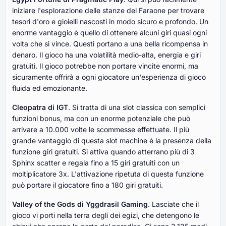
iniziare l'esplorazione delle stanze del Faraone per trovare
tesori d'oro e gioielli nascosti in modo sicuro e profondo. Un
enorme vantaggio è quello di ottenere alcuni giri quasi ogni
volta che si vince. Questi portano a una bella ricompensa in
denaro. Il gioco ha una volatilità medio-alta, energia e giri
gratuiti. Il gioco potrebbe non portare vincite enormi, ma
sicuramente offrirà a ogni giocatore un'esperienza di gioco
fluida ed emozionante.
Cleopatra di IGT
. Si tratta di una slot classica con semplici
funzioni bonus, ma con un enorme potenziale che può
arrivare a 10.000 volte le scommesse effettuate. Il più
grande vantaggio di questa slot machine è la presenza della
funzione giri gratuiti. Si attiva quando atterrano più di 3
Sphinx scatter e regala fino a 15 giri gratuiti con un
moltiplicatore 3x. L'attivazione ripetuta di questa funzione
può portare il giocatore fino a 180 giri gratuiti.
Valley of the Gods di Yggdrasil Gaming
. Lasciate che il
gioco vi porti nella terra degli dei egizi, che detengono le