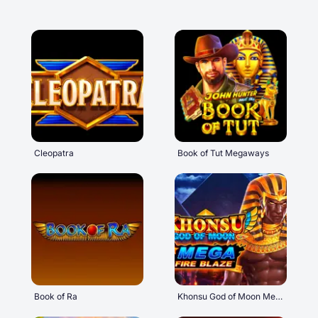
Cleopatra
Book of Tut Megaways
Book of Ra
Khonsu God of Moon Mega Fire Blaze