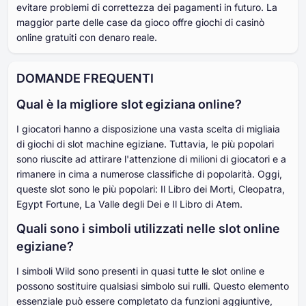
evitare problemi di correttezza dei pagamenti in futuro. La
maggior parte delle case da gioco offre giochi di casinò
online gratuiti con denaro reale.
DOMANDE FREQUENTI
Qual è la migliore slot egiziana online?
I giocatori hanno a disposizione una vasta scelta di migliaia
di giochi di slot machine egiziane. Tuttavia, le più popolari
sono riuscite ad attirare l'attenzione di milioni di giocatori e a
rimanere in cima a numerose classifiche di popolarità. Oggi,
queste slot sono le più popolari: Il Libro dei Morti, Cleopatra,
Egypt Fortune, La Valle degli Dei e Il Libro di Atem.
Quali sono i simboli utilizzati nelle slot online
egiziane?
I simboli Wild sono presenti in quasi tutte le slot online e
possono sostituire qualsiasi simbolo sui rulli. Questo elemento
essenziale può essere completato da funzioni aggiuntive,