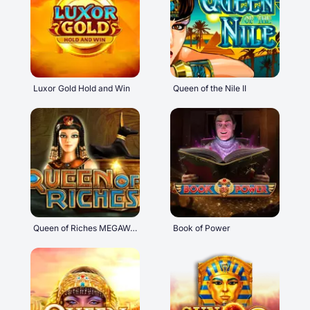
Luxor Gold Hold and Win
Queen of the Nile II
Queen of Riches MEGAWAYS
Book of Power