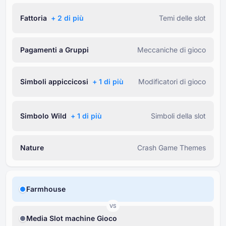
Fattoria
+ ⁦2⁩ di più
Temi delle slot
Pagamenti a Gruppi
Meccaniche di gioco
Simboli appiccicosi
+ ⁦1⁩ di più
Modificatori di gioco
Simbolo Wild
+ ⁦1⁩ di più
Simboli della slot
Nature
Crash Game Themes
Farmhouse
VS
Media Slot machine Gioco