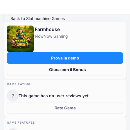
Riproduzione della demo
Dettagli del gioco
Giocare con soldi veri
Giochi simili
Back to Slot machine Games
Farmhouse
Casinò Online
NowNow Gaming
Casinò Online
Slot Machine Gratis
Giochi di Casinò Gratuiti
Bonus Casinò
Slot Machine Gratis
Per tipo
Per tipo
PER TIPO
Per tipo
Prova la demo
Giochi di Casinò Gratuiti
Per metodo di pagamento
Per caratteristiche
GIOCHI DA TAVOLO DA CASINÒ GRATUITI
Gioca con il Bonus
Bonus Casinò
Per deposito minimo
Per fornitori
GAME RATING
?
This game has no user reviews yet
Per paesi
Slot popolari
Rate Game
GAME FEATURES