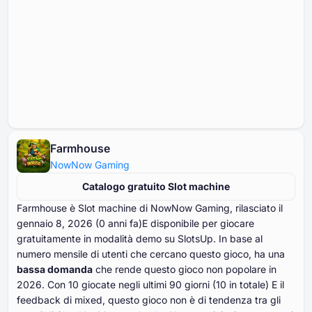
Farmhouse
NowNow Gaming
Catalogo gratuito Slot machine
Farmhouse è Slot machine di NowNow Gaming, rilasciato il
gennaio ⁦⁦⁦⁦⁦⁦8⁩⁩⁩⁩⁩⁩, ⁦⁦⁦⁦⁦⁦2026⁩⁩⁩⁩⁩⁩ (⁦⁦⁦⁦⁦⁦0⁩⁩⁩⁩⁩⁩ anni fa)E disponibile per giocare
gratuitamente in modalità demo su SlotsUp. In base al
numero mensile di utenti che cercano questo gioco, ha una
bassa domanda
che rende questo gioco non popolare in
⁦⁦⁦⁦⁦⁦2026⁩⁩⁩⁩⁩⁩. Con ⁦⁦⁦⁦⁦⁦⁦10⁩⁩⁩⁩⁩⁩⁩ giocate negli ultimi ⁦⁦⁦⁦⁦⁦⁦90⁩⁩⁩⁩⁩⁩⁩ giorni (⁦⁦⁦⁦⁦⁦10⁩⁩⁩⁩⁩⁩ in totale) E il
feedback di mixed, questo gioco non è di tendenza tra gli