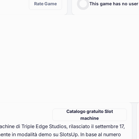
Rate Game
This game has no user 
Catalogo gratuito Slot
machine
ot machine di Triple Edge Studios, rilasciato il settembre ⁦⁦⁦⁦⁦⁦17⁩⁩⁩⁩⁩⁩,
are gratuitamente in modalità demo su SlotsUp. In base al numero