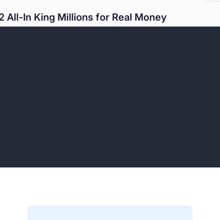
2 A⁩ll-In King Millions for Real Money