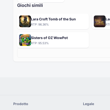
Giochi simili
Lara Croft Tomb of the Sun
La
RTP:
96.36
%
RT
Sisters of OZ WowPot
RTP:
95.53
%
Prodotto
Legale