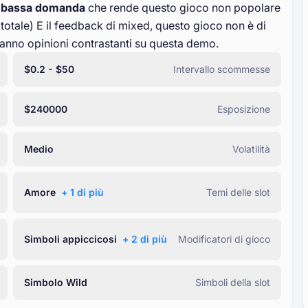
a
bassa domanda
che rende questo gioco non popolare
⁩ giorni (⁦⁦⁦⁦⁦⁦59⁩⁩⁩⁩⁩⁩ in totale) E il feedback di mixed, questo gioco non è di
Hanno opinioni contrastanti su questa demo.
$0.2 - $50
Intervallo scommesse
$240000
Esposizione
Medio
Volatilità
Amore
+ ⁦1⁩ di più
Temi delle slot
Simboli appiccicosi
+ ⁦2⁩ di più
Modificatori di gioco
Simbolo Wild
Simboli della slot