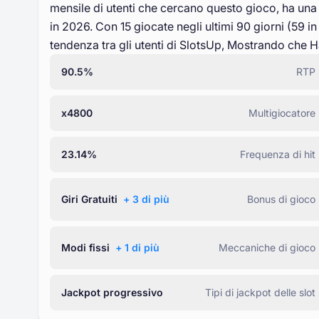
mensile di utenti che cercano questo gioco, ha un
in ⁦⁦⁦⁦⁦⁦2026⁩⁩⁩⁩⁩⁩. Con ⁦⁦⁦⁦⁦⁦⁦15⁩⁩⁩⁩⁩⁩⁩ giocate negli ultimi ⁦⁦⁦⁦⁦⁦⁦90⁩⁩⁩⁩⁩⁩
tendenza tra gli utenti di SlotsUp, Mostrando che 
90.5%
RTP
x4800
Multigiocatore
23.14%
Frequenza di hit
Giri Gratuiti
+ ⁦3⁩ di più
Bonus di gioco
Modi fissi
+ ⁦1⁩ di più
Meccaniche di gioco
Jackpot progressivo
Tipi di jackpot delle slot