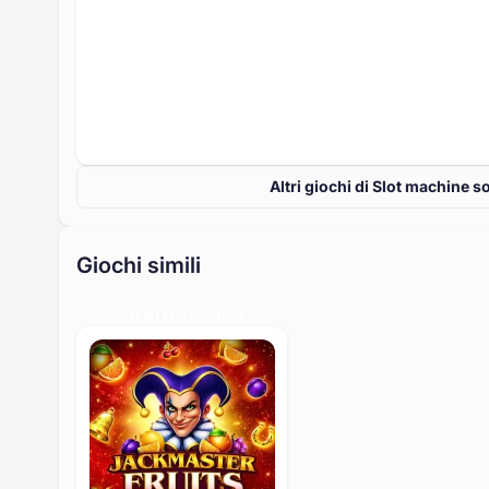
Altri giochi di Slot machine so
Giochi simili
HIGH ENGAGEMENT