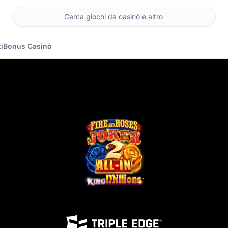
i simili
Altro da Triple Edge Studios
Cerca giochi da casinò e altro
llions
in modalità demo
i
Bonus Casinò