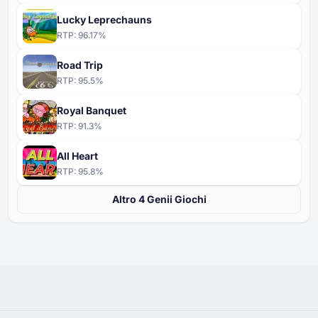
Lucky Leprechauns
RTP:
96.17
%
Road Trip
RTP:
95.5
%
Royal Banquet
RTP:
91.3
%
All Heart
RTP:
95.8
%
Altro ⁦⁦4⁩⁩ Genii Giochi