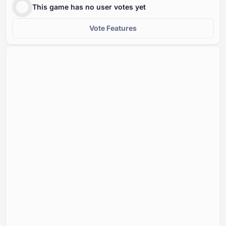
This game has no user votes yet
Vote Features