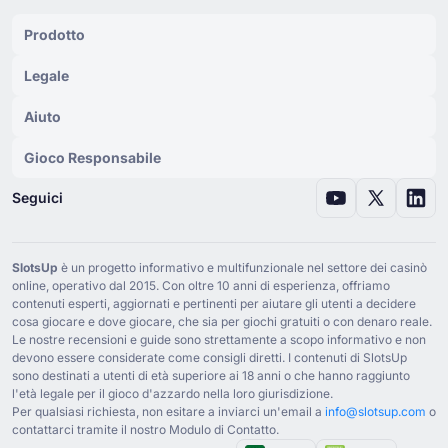
Prodotto
Legale
Aiuto
Gioco Responsabile
Seguici
SlotsUp
è un progetto informativo e multifunzionale nel settore dei casinò
online, operativo dal ⁦2015⁩. Con oltre ⁦10⁩ anni di esperienza, offriamo
contenuti esperti, aggiornati e pertinenti per aiutare gli utenti a decidere
cosa giocare e dove giocare, che sia per giochi gratuiti o con denaro reale.
Le nostre recensioni e guide sono strettamente a scopo informativo e non
devono essere considerate come consigli diretti. I contenuti di SlotsUp
sono destinati a utenti di età superiore ai ⁦18⁩ anni o che hanno raggiunto
l'età legale per il gioco d'azzardo nella loro giurisdizione.
Per qualsiasi richiesta, non esitare a inviarci un'email a
info@slotsup.com
o
contattarci tramite il nostro Modulo di Contatto.