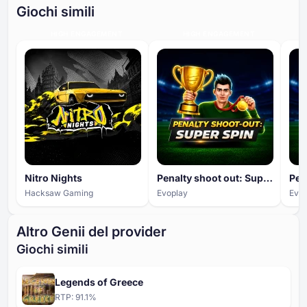
Giochi simili
HIGH ENGAGEMENT
HIGH ENGAGEMENT
Nitro Nights
Penalty shoot out: Super Spin
Hacksaw Gaming
Evoplay
Evop
Altro Genii del provider
Giochi simili
Legends of Greece
RTP:
91.1
%