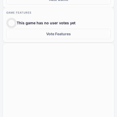
GAME FEATURES
This game has no user votes yet
Vote Features