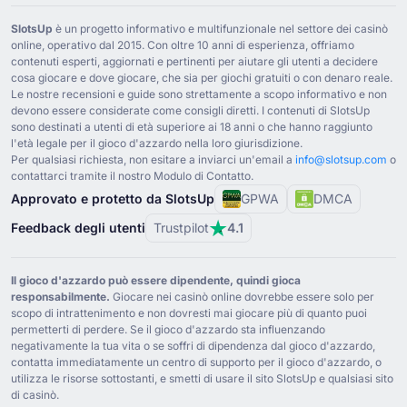
SlotsUp
è un progetto informativo e multifunzionale nel settore dei casinò
online, operativo dal ⁦2015⁩. Con oltre ⁦10⁩ anni di esperienza, offriamo
contenuti esperti, aggiornati e pertinenti per aiutare gli utenti a decidere
cosa giocare e dove giocare, che sia per giochi gratuiti o con denaro reale.
Le nostre recensioni e guide sono strettamente a scopo informativo e non
devono essere considerate come consigli diretti. I contenuti di SlotsUp
sono destinati a utenti di età superiore ai ⁦18⁩ anni o che hanno raggiunto
l'età legale per il gioco d'azzardo nella loro giurisdizione.
Per qualsiasi richiesta, non esitare a inviarci un'email a
info@slotsup.com
o
contattarci tramite il nostro Modulo di Contatto.
Approvato e protetto da SlotsUp
GPWA
DMCA
Feedback degli utenti
Trustpilot
4.1
Il gioco d'azzardo può essere dipendente, quindi gioca
responsabilmente.
Giocare nei casinò online dovrebbe essere solo per
scopo di intrattenimento e non dovresti mai giocare più di quanto puoi
permetterti di perdere. Se il gioco d'azzardo sta influenzando
negativamente la tua vita o se soffri di dipendenza dal gioco d'azzardo,
contatta immediatamente un centro di supporto per il gioco d'azzardo, o
utilizza le risorse sottostanti, e smetti di usare il sito SlotsUp e qualsiasi sito
di casinò.