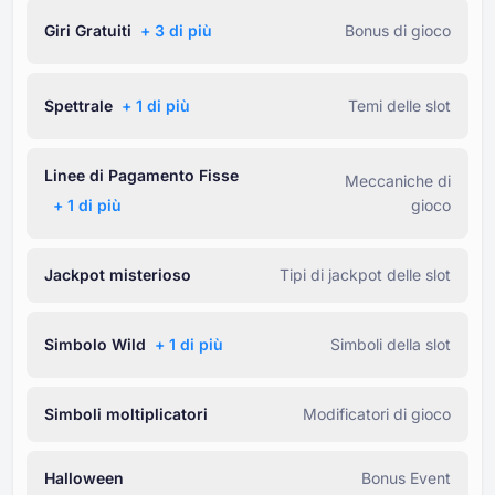
Giri Gratuiti
+ ⁦3⁩ di più
Bonus di gioco
Spettrale
+ ⁦1⁩ di più
Temi delle slot
Linee di Pagamento Fisse
Meccaniche di
+ ⁦1⁩ di più
gioco
Jackpot misterioso
Tipi di jackpot delle slot
Simbolo Wild
+ ⁦1⁩ di più
Simboli della slot
Simboli moltiplicatori
Modificatori di gioco
Halloween
Bonus Event