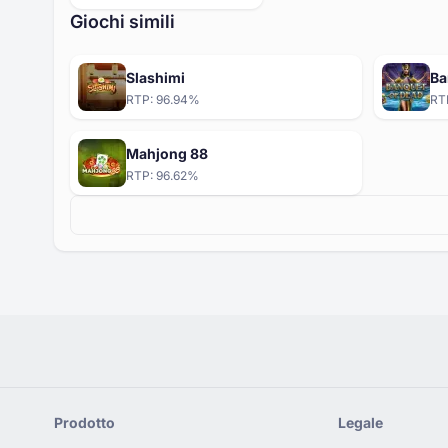
Giochi simili
Slashimi
Ba
RTP:
96.94
%
RT
Mahjong 88
RTP:
96.62
%
Prodotto
Legale