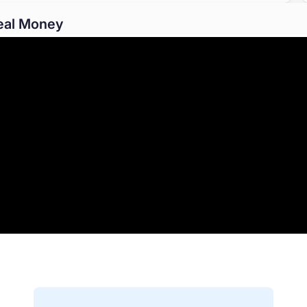
Real Money