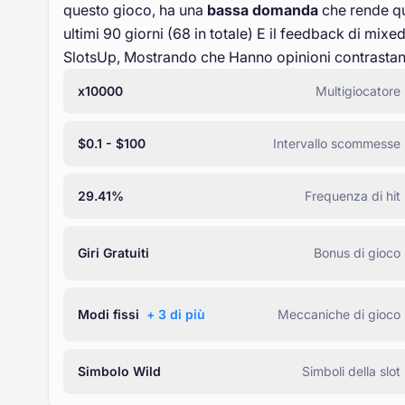
questo gioco, ha una
bassa domanda
che rende questo 
ultimi ⁦⁦⁦⁦⁦⁦⁦90⁩⁩⁩⁩⁩⁩⁩ giorni (⁦⁦⁦⁦⁦⁦68⁩⁩⁩⁩⁩⁩ in totale) E il feed
SlotsUp, Mostrando che Hanno opinioni contrastan
x10000
Multigiocatore
$0.1 - $100
Intervallo scommesse
29.41%
Frequenza di hit
Giri Gratuiti
Bonus di gioco
Modi fissi
+ ⁦3⁩ di più
Meccaniche di gioco
Simbolo Wild
Simboli della slot