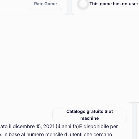
Rate Game
This game has no user 
Catalogo gratuito Slot
machine
⁦⁦⁦⁦15⁩⁩⁩⁩⁩⁩, ⁦⁦⁦⁦⁦⁦2021⁩⁩⁩⁩⁩⁩ (⁦⁦⁦⁦⁦⁦4⁩⁩⁩⁩⁩⁩ anni fa)E disponibile per
 In base al numero mensile di utenti che cercano