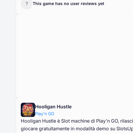
?
This game has no user reviews yet
Hooligan Hustle
Play'n GO
Hooligan Hustle è Slot machine di Play'n GO, rilasciato il dicembre ⁦⁦
giocare gratuitamente in modalità demo su SlotsUp.