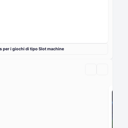
s per i giochi di tipo Slot machine
HI