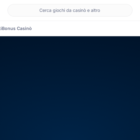
i simili
Altro da Play'n GO
Cerca giochi da casinò e altro
i
Bonus Casinò