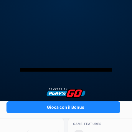
Gioca con il Bonus
GAME FEATURES