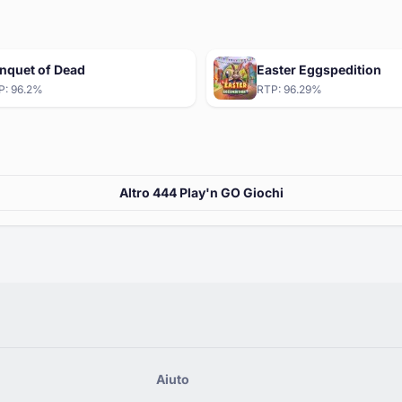
nquet of Dead
Easter Eggspedition
P:
96.2
%
RTP:
96.29
%
Altro ⁦⁦444⁩⁩ Play'n GO Giochi
Aiuto