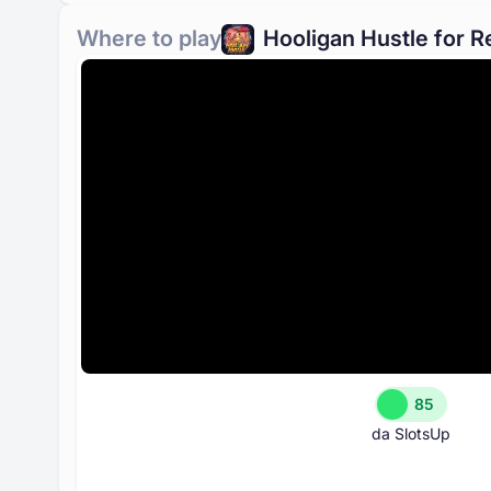
Where to play
Hooligan Hustle for 
85
da SlotsUp