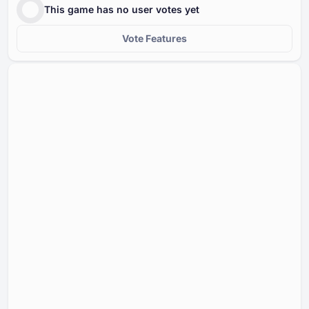
This game has no user votes yet
Vote Features