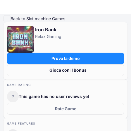
Riproduzione della demo
Dettagli del gioco
Giocare con soldi veri
Giochi simili
Back to Slot machine Games
Iron Bank
Casinò Online
Relax Gaming
Casinò Online
Slot Machine Gratis
Giochi di Casinò Gratuiti
Bonus Casinò
Slot Machine Gratis
Per tipo
Per tipo
PER TIPO
Per tipo
Prova la demo
Giochi di Casinò Gratuiti
Per metodo di pagamento
Per caratteristiche
GIOCHI DA TAVOLO DA CASINÒ GRATUITI
Gioca con il Bonus
Bonus Casinò
Per deposito minimo
Per fornitori
GAME RATING
?
This game has no user reviews yet
Per paesi
Slot popolari
Rate Game
GAME FEATURES