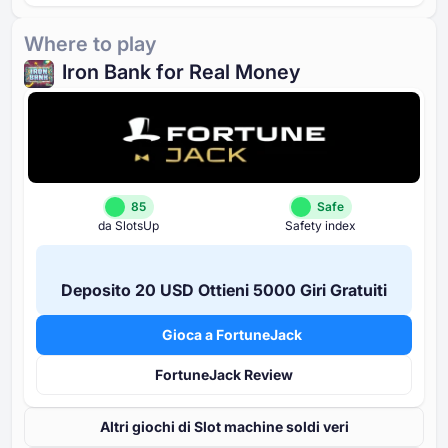
Where to play
Iron Bank for Real Money
85
Safe
da SlotsUp
Safety index
Deposito ⁦20 USD⁩ Ottieni ⁦5000 G⁩iri Gratuiti
Gioca a FortuneJack
FortuneJack Review
Altri giochi di Slot machine soldi veri