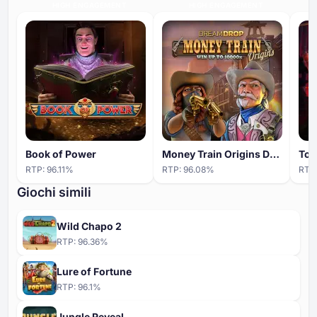
HIGH ENGAGEMENT
HIGH ENGAGEMENT
Book of Power
Money Train Origins Dream Drop
Tor
RTP:
96.11
%
RTP:
96.08
%
RTP
Giochi simili
Wild Chapo 2
RTP:
96.36
%
Lure of Fortune
RTP:
96.1
%
Jungle Reveal