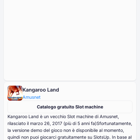
Kangaroo Land
Amusnet
Catalogo gratuito Slot machine
Kangaroo Land è un vecchio Slot machine di Amusnet,
rilasciato il marzo ⁦⁦⁦⁦⁦⁦26⁩⁩⁩⁩⁩⁩, ⁦⁦⁦⁦⁦⁦2017⁩⁩⁩⁩⁩⁩ (più di ⁦⁦⁦⁦⁦⁦5⁩⁩⁩⁩⁩⁩ anni fa)Sfortunatamente,
la versione demo del gioco non è disponibile al momento,
quindi non puoi giocarci gratuitamente su SlotsUp. In base al