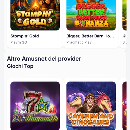
Stompin’ Gold
Bigger, Better Barn House Bonanza
Play'n GO
Pragmatic Play
Blue
Altro Amusnet del provider
Giochi Top
HIGH ENGAGEMENT
HIGH ENGAGEMENT