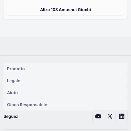
Altro ⁦⁦108⁩⁩ Amusnet Giochi
Prodotto
Legale
Aiuto
Gioco Responsabile
Seguici