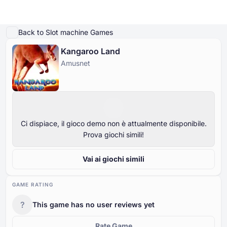
Riproduzione della demo
Dettagli del gioco
Giocare con soldi veri
Giochi simili
Back to Slot machine Games
Kangaroo Land
Casinò Online
Amusnet
Casinò Online
Slot Machine Gratis
Giochi di Casinò Gratuiti
Bonus Casinò
Slot Machine Gratis
Per tipo
Per tipo
PER TIPO
Per tipo
Giochi di Casinò Gratuiti
Per metodo di pagamento
Per caratteristiche
GIOCHI DA TAVOLO DA CASINÒ GRATUITI
Ci dispiace, il gioco demo non è attualmente disponibile.
Prova giochi simili!
Bonus Casinò
Per deposito minimo
Per fornitori
Vai ai giochi simili
Per paesi
Slot popolari
GAME RATING
?
This game has no user reviews yet
Rate Game