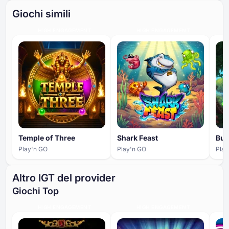
Giochi simili
HIGH ENGAGEMENT
HIGH ENGAGEMENT
Temple of Three
Shark Feast
Play'n GO
Play'n GO
Play
Altro IGT del provider
Giochi Top
HIGH ENGAGEMENT
HIGH ENGAGEMENT