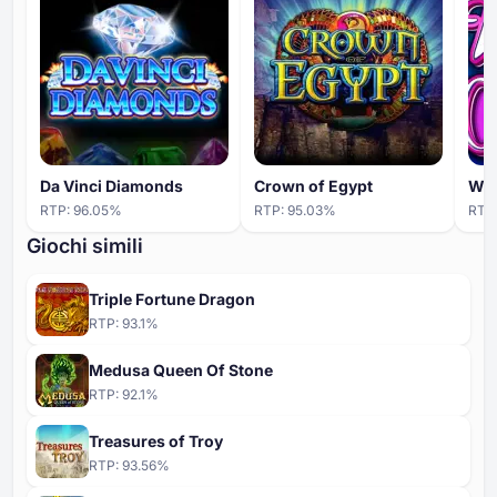
Da Vinci Diamonds
Crown of Egypt
Whi
RTP:
96.05
%
RTP:
95.03
%
RTP
Giochi simili
Triple Fortune Dragon
RTP:
93.1
%
Medusa Queen Of Stone
RTP:
92.1
%
Treasures of Troy
RTP:
93.56
%