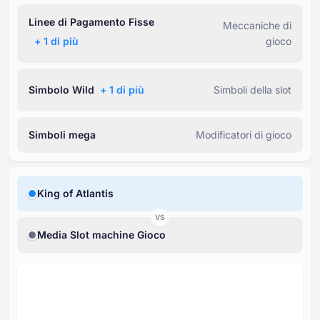
Linee di Pagamento Fisse
Meccaniche di
+ ⁦1⁩ di più
gioco
Simbolo Wild
+ ⁦1⁩ di più
Simboli della slot
Simboli mega
Modificatori di gioco
King of Atlantis
VS
Media Slot machine Gioco