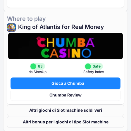
Where to play
King of Atlantis for Real Money
83
Safe
da SlotsUp
Safety index
Gioca a Chumba
Chumba Review
Altri giochi di Slot machine soldi veri
Altri bonus per i giochi di tipo Slot machine