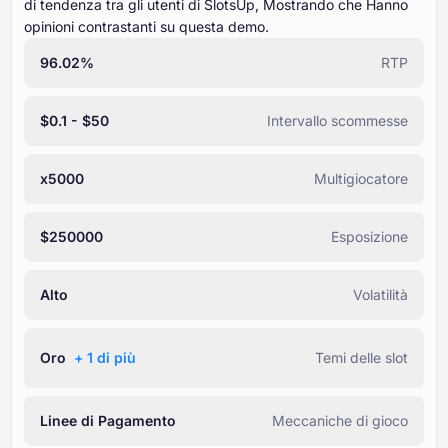
di tendenza tra gli utenti di SlotsUp, Mostrando che Hanno
opinioni contrastanti su questa demo.
96.02%
RTP
$0.1 - $50
Intervallo scommesse
x5000
Multigiocatore
$250000
Esposizione
Alto
Volatilità
Oro
+ ⁦1⁩ di più
Temi delle slot
Linee di Pagamento
Meccaniche di gioco