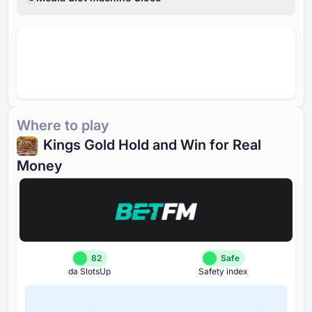
Where to play
Kings Gold Hold and Win for Real
Money
82
Safe
da SlotsUp
Safety index