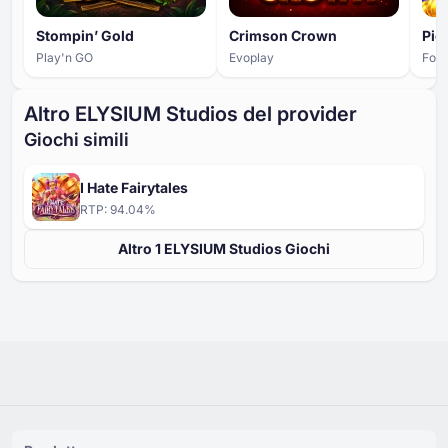
Stompin’ Gold
Crimson Crown
Pig
Play'n GO
Evoplay
Form
Altro ELYSIUM Studios del provider
Giochi simili
I Hate Fairytales
RTP:
94.04
%
Altro ⁦⁦1⁩⁩ ELYSIUM Studios Giochi