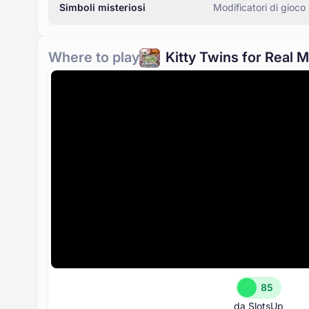
Simboli misteriosi
Modificatori di gioco
Where to play
Kitty Twins for Real 
85
da SlotsUp