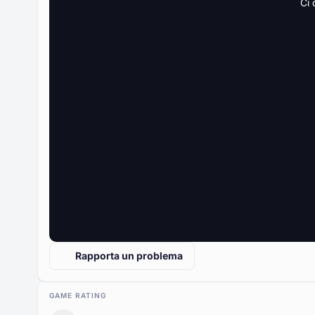
Ci 
Rapporta un problema
GAME RATING