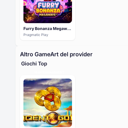
Furry Bonanza Megaways
Pragmatic Play
Altro GameArt del provider
Giochi Top
HIGH ENGAGEMENT