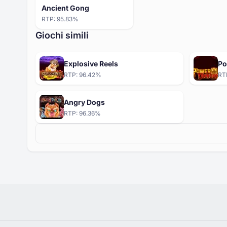
Ancient Gong
RTP:
95.83
%
Giochi simili
Explosive Reels
Po
RTP:
96.42
%
RT
Angry Dogs
RTP:
96.36
%