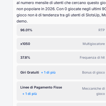
al numero mensile di utenti che cercano questo gi
non popolare in ⁦⁦⁦⁦⁦⁦2026⁩⁩⁩⁩⁩⁩. Con ⁦⁦⁦⁦⁦⁦⁦0⁩⁩⁩⁩⁩⁩⁩ giocate negli ultimi ⁦⁦⁦
gioco non è di tendenza tra gli utenti di SlotsUp, 
demo.
96.01%
RTP
x1050
Multigiocatore
37.8%
Frequenza di hit
Giri Gratuiti
+ ⁦1⁩ di più
Bonus di gioco
Linee di Pagamento Fisse
Meccaniche di
+ ⁦1⁩ di più
gioco