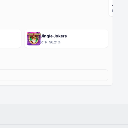
African
RTP:
96.2
Jingle Jokers
RTP:
96.21
%