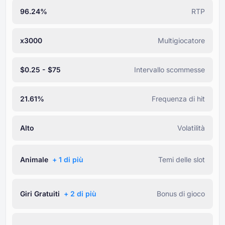
96.24%
RTP
x3000
Multigiocatore
$0.25 - $75
Intervallo scommesse
21.61%
Frequenza di hit
Alto
Volatilità
Animale
+ ⁦1⁩ di più
Temi delle slot
Giri Gratuiti
+ ⁦2⁩ di più
Bonus di gioco