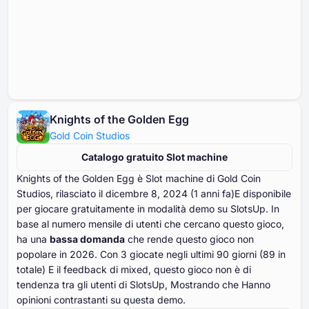
Knights of the Golden Egg
Gold Coin Studios
Catalogo gratuito Slot machine
Knights of the Golden Egg è Slot machine di Gold Coin
Studios, rilasciato il dicembre ⁦⁦⁦⁦⁦⁦8⁩⁩⁩⁩⁩⁩, ⁦⁦⁦⁦⁦⁦2024⁩⁩⁩⁩⁩⁩ (⁦⁦⁦⁦⁦⁦1⁩⁩⁩⁩⁩⁩ anni fa)E disponibile
per giocare gratuitamente in modalità demo su SlotsUp. In
base al numero mensile di utenti che cercano questo gioco,
ha una
bassa domanda
che rende questo gioco non
popolare in ⁦⁦⁦⁦⁦⁦2026⁩⁩⁩⁩⁩⁩. Con ⁦⁦⁦⁦⁦⁦⁦3⁩⁩⁩⁩⁩⁩⁩ giocate negli ultimi ⁦⁦⁦⁦⁦⁦⁦90⁩⁩⁩⁩⁩⁩⁩ giorni (⁦⁦⁦⁦⁦⁦89⁩⁩⁩⁩⁩⁩ in
totale) E il feedback di mixed, questo gioco non è di
tendenza tra gli utenti di SlotsUp, Mostrando che Hanno
opinioni contrastanti su questa demo.