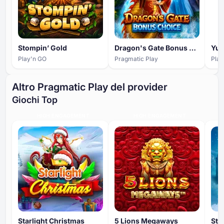
Stompin’ Gold
Dragon's Gate Bonus Choice
Play'n GO
Pragmatic Play
Play
Altro Pragmatic Play del provider
Giochi Top
HIGH ENGAGEMENT
HIGH ENGAGEMENT
Starlight Christmas
5 Lions Megaways
Sta