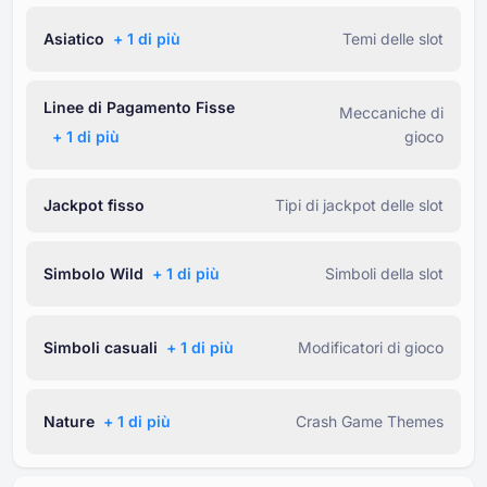
Asiatico
+ ⁦1⁩ di più
Temi delle slot
Linee di Pagamento Fisse
Meccaniche di
+ ⁦1⁩ di più
gioco
Jackpot fisso
Tipi di jackpot delle slot
Simbolo Wild
+ ⁦1⁩ di più
Simboli della slot
Simboli casuali
+ ⁦1⁩ di più
Modificatori di gioco
Nature
+ ⁦1⁩ di più
Crash Game Themes