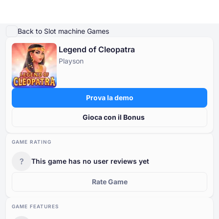
Riproduzione della demo
Dettagli del gioco
Giocare con soldi veri
Giochi simili
Back to Slot machine Games
Legend of Cleopatra
Casinò Online
Playson
Casinò Online
Slot Machine Gratis
Giochi di Casinò Gratuiti
Bonus Casinò
Slot Machine Gratis
Per tipo
Per tipo
PER TIPO
Per tipo
Prova la demo
Giochi di Casinò Gratuiti
Per metodo di pagamento
Per caratteristiche
GIOCHI DA TAVOLO DA CASINÒ GRATUITI
Gioca con il Bonus
Bonus Casinò
Per deposito minimo
Per fornitori
GAME RATING
?
This game has no user reviews yet
Per paesi
Slot popolari
Rate Game
GAME FEATURES