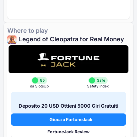
Where to play
Legend of Cleopatra for Real Money
85
Safe
da SlotsUp
Safety index
Deposito ⁦20 USD⁩ Ottieni ⁦5000 G⁩iri Gratuiti
Gioca a FortuneJack
FortuneJack Review