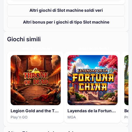
Altri giochi di Slot machine soldi veri
Altri bonus per i giochi di tipo Slot machine
Giochi simili
HIGH ENGAGEMENT
HIGH ENGAGEMENT
Legion Gold and the Throne of Dead
Layendas de la Fortuna China
Bea
Play'n GO
MGA
Prag