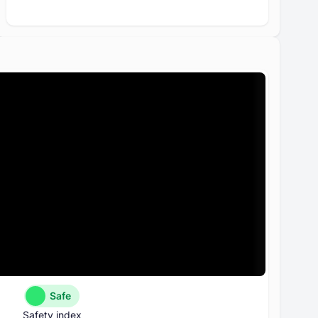
Safe
Safety index