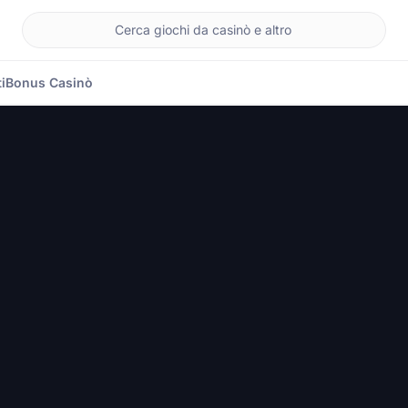
i simili
Altro da NetGame Entertainment
Cerca giochi da casinò e altro
o
i
Bonus Casinò