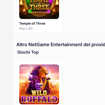
Temple of Three
Play'n GO
Altro NetGame Entertainment del provi
Giochi Top
HIGH ENGAGEMENT