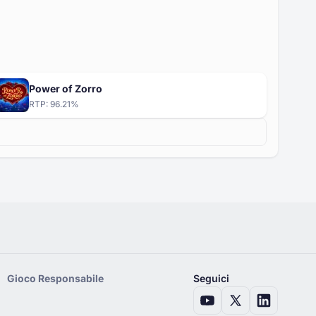
Power of Zorro
RTP:
96.21
%
Gioco Responsabile
Seguici