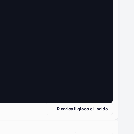
Ricarica il gioco e il saldo