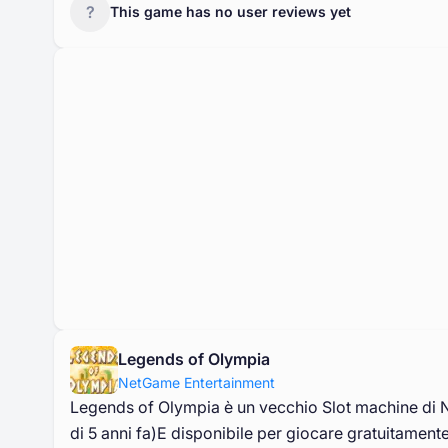
?
This game has no user reviews yet
Legends of Olympia
NetGame Entertainment
Legends of Olympia è un vecchio Slot machine di NetGame Enter
di ⁦⁦⁦⁦⁦⁦5⁩⁩⁩⁩⁩⁩ anni fa)E disponibile per giocare gratui