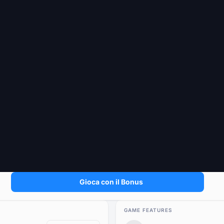
Gioca con il Bonus
GAME FEATURES