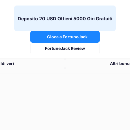
Deposito ⁦20 USD⁩ Ottieni ⁦5000 G⁩iri Gratuiti
Gioca a FortuneJack
FortuneJack Review
ldi veri
Altri bonu