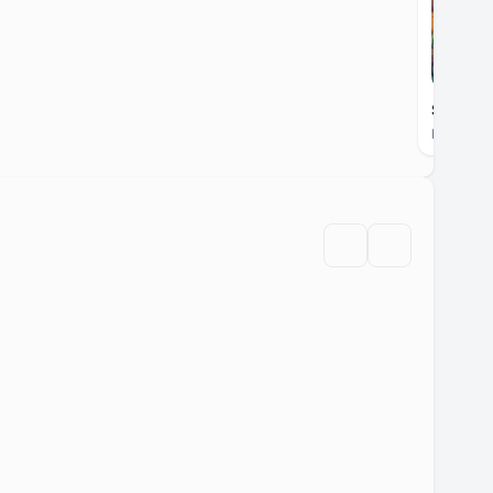
Shark F
Play'n G