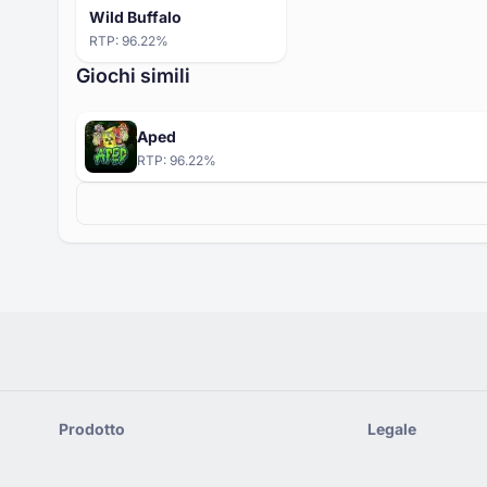
Wild Buffalo
RTP:
96.22
%
Giochi simili
Aped
RTP:
96.22
%
Prodotto
Legale