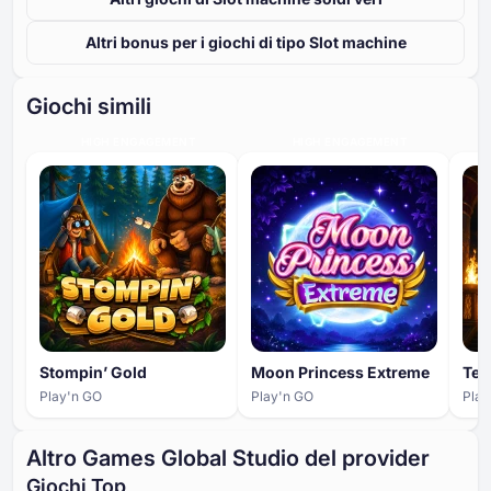
Altri bonus per i giochi di tipo Slot machine
Giochi simili
HIGH ENGAGEMENT
HIGH ENGAGEMENT
Stompin’ Gold
Moon Princess Extreme
Tem
Play'n GO
Play'n GO
Play
Altro Games Global Studio del provider
Giochi Top