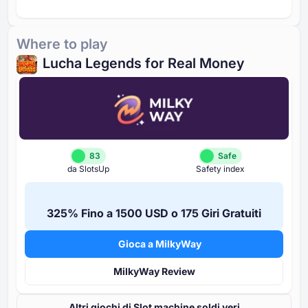
Where to play
Lucha Legends for Real Money
83
Safe
da SlotsUp
Safety index
⁦325%⁩ Fino a ⁦1500 USD⁩ o ⁦175 G⁩iri Gratuiti
Gioca a MilkyWay
MilkyWay Review
Altri giochi di Slot machine soldi veri