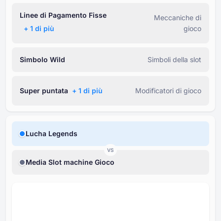
Linee di Pagamento Fisse
Meccaniche di
+ ⁦1⁩ di più
gioco
Simbolo Wild
Simboli della slot
Super puntata
+ ⁦1⁩ di più
Modificatori di gioco
Lucha Legends
VS
Media Slot machine Gioco