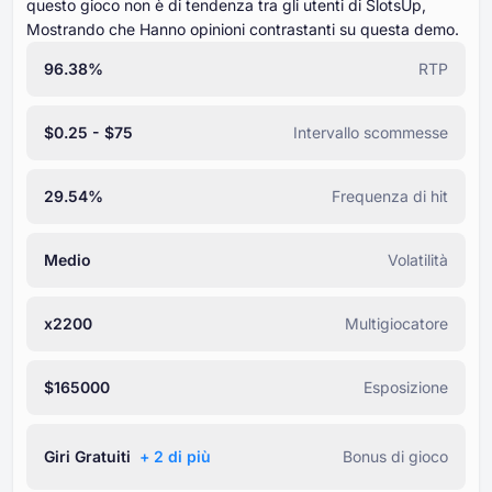
questo gioco non è di tendenza tra gli utenti di SlotsUp,
Mostrando che Hanno opinioni contrastanti su questa demo.
96.38%
RTP
$0.25 - $75
Intervallo scommesse
29.54%
Frequenza di hit
Medio
Volatilità
x2200
Multigiocatore
$165000
Esposizione
Giri Gratuiti
+ ⁦2⁩ di più
Bonus di gioco