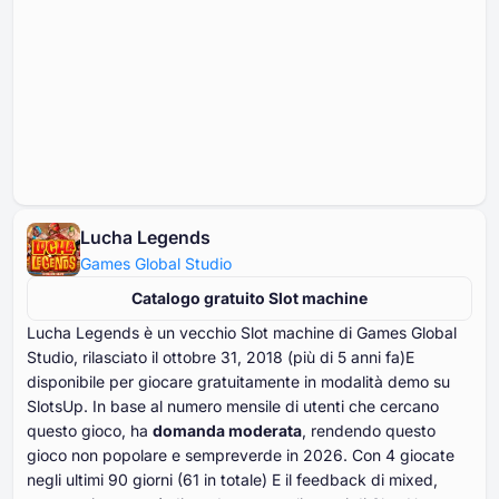
Lucha Legends
Games Global Studio
Catalogo gratuito Slot machine
Lucha Legends è un vecchio Slot machine di Games Global
Studio, rilasciato il ottobre ⁦⁦⁦⁦⁦⁦31⁩⁩⁩⁩⁩⁩, ⁦⁦⁦⁦⁦⁦2018⁩⁩⁩⁩⁩⁩ (più di ⁦⁦⁦⁦⁦⁦5⁩⁩⁩⁩⁩⁩ anni fa)E
disponibile per giocare gratuitamente in modalità demo su
SlotsUp. In base al numero mensile di utenti che cercano
questo gioco, ha
domanda moderata
, rendendo questo
gioco non popolare e sempreverde in ⁦⁦⁦⁦⁦⁦2026⁩⁩⁩⁩⁩⁩. Con ⁦⁦⁦⁦⁦⁦⁦4⁩⁩⁩⁩⁩⁩⁩ giocate
negli ultimi ⁦⁦⁦⁦⁦⁦⁦90⁩⁩⁩⁩⁩⁩⁩ giorni (⁦⁦⁦⁦⁦⁦61⁩⁩⁩⁩⁩⁩ in totale) E il feedback di mixed,