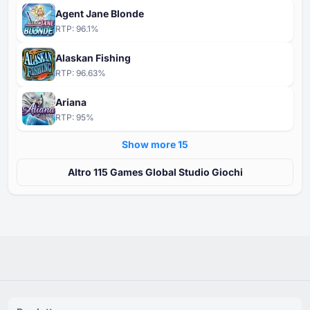
Agent Jane Blonde
RTP:
96.1
%
Alaskan Fishing
RTP:
96.63
%
Ariana
RTP:
95
%
Show more ⁦15⁩
Altro ⁦⁦115⁩⁩ Games Global Studio Giochi