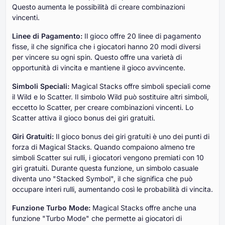
Questo aumenta le possibilità di creare combinazioni
vincenti.
Linee di Pagamento:
Il gioco offre 20 linee di pagamento
fisse, il che significa che i giocatori hanno 20 modi diversi
per vincere su ogni spin. Questo offre una varietà di
opportunità di vincita e mantiene il gioco avvincente.
Simboli Speciali:
Magical Stacks offre simboli speciali come
il Wild e lo Scatter. Il simbolo Wild può sostituire altri simboli,
eccetto lo Scatter, per creare combinazioni vincenti. Lo
Scatter attiva il gioco bonus dei giri gratuiti.
Giri Gratuiti:
Il gioco bonus dei giri gratuiti è uno dei punti di
forza di Magical Stacks. Quando compaiono almeno tre
simboli Scatter sui rulli, i giocatori vengono premiati con 10
giri gratuiti. Durante questa funzione, un simbolo casuale
diventa uno "Stacked Symbol", il che significa che può
occupare interi rulli, aumentando così le probabilità di vincita.
Funzione Turbo Mode:
Magical Stacks offre anche una
funzione "Turbo Mode" che permette ai giocatori di