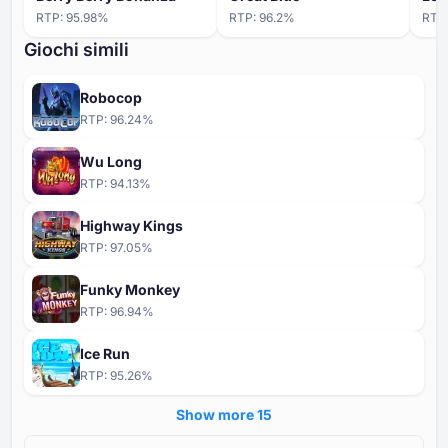
RTP:
95.98
%
RTP:
96.2
%
RTP
Magical Stacks
(
Ungherese
)
Giochi simili
Magical Stacks
(
Arabo
)
Magical Stacks
(
Greco
)
Robocop
RTP:
96.24
%
Magical Stacks
(
Serbo
)
Wu Long
Magical Stacks
(
Sloveno
)
RTP:
94.13
%
Magical Stacks
(
Croato
)
Highway Kings
Magical Stacks
(
Lituano
)
RTP:
97.05
%
Magical Stacks Online
(
Inglese
)
Funky Monkey
RTP:
96.94
%
Ice Run
RTP:
95.26
%
Show more ⁦15⁩