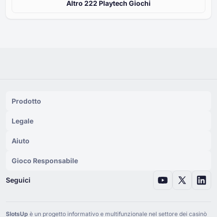
Altro ⁦⁦222⁩⁩ Playtech Giochi
Prodotto
Legale
Aiuto
Gioco Responsabile
Seguici
SlotsUp
è un progetto informativo e multifunzionale nel settore dei casinò