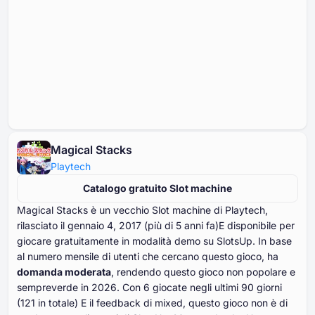
Magical Stacks
Playtech
Catalogo gratuito Slot machine
Magical Stacks è un vecchio Slot machine di Playtech,
rilasciato il gennaio ⁦⁦⁦⁦⁦⁦4⁩⁩⁩⁩⁩⁩, ⁦⁦⁦⁦⁦⁦2017⁩⁩⁩⁩⁩⁩ (più di ⁦⁦⁦⁦⁦⁦5⁩⁩⁩⁩⁩⁩ anni fa)E disponibile per
giocare gratuitamente in modalità demo su SlotsUp. In base
al numero mensile di utenti che cercano questo gioco, ha
domanda moderata
, rendendo questo gioco non popolare e
sempreverde in ⁦⁦⁦⁦⁦⁦2026⁩⁩⁩⁩⁩⁩. Con ⁦⁦⁦⁦⁦⁦⁦6⁩⁩⁩⁩⁩⁩⁩ giocate negli ultimi ⁦⁦⁦⁦⁦⁦⁦90⁩⁩⁩⁩⁩⁩⁩ giorni
(⁦⁦⁦⁦⁦⁦121⁩⁩⁩⁩⁩⁩ in totale) E il feedback di mixed, questo gioco non è di