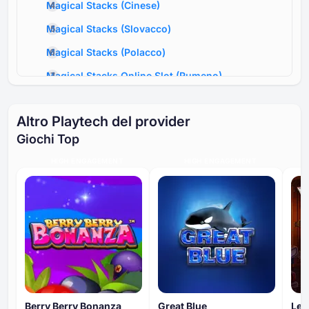
Magical Stacks
(
Cinese
)
Magical Stacks
(
Slovacco
)
Magical Stacks
(
Polacco
)
Magical Stacks Online Slot
(
Rumeno
)
Magical Stacks Online Spilleautomat
(
Danese
)
Altro Playtech del provider
Magical Stacks
(
Finlandese
)
Giochi Top
Magical Stacks
(
Norvegese
)
HIGH ENGAGEMENT
HIGH ENGAGEMENT
Magical Stacks Online Slot
(
Svedese
)
Magical Stacks Online-Spielautomat
(
Tedesco
)
Magical Stacks
(
Francese
)
Magical Stacks
(
Spagnolo
)
Magical Stacks
(
Coreano
)
Magical Stacks
(
Ceca
)
Berry Berry Bonanza
Great Blue
Leg