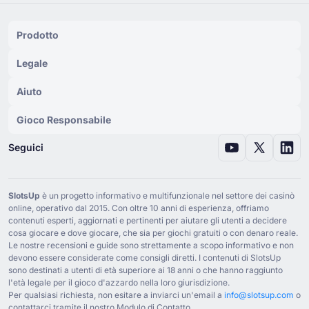
Prodotto
Legale
Aiuto
Gioco Responsabile
Seguici
SlotsUp
è un progetto informativo e multifunzionale nel settore dei casinò
online, operativo dal ⁦2015⁩. Con oltre ⁦10⁩ anni di esperienza, offriamo
contenuti esperti, aggiornati e pertinenti per aiutare gli utenti a decidere
cosa giocare e dove giocare, che sia per giochi gratuiti o con denaro reale.
Le nostre recensioni e guide sono strettamente a scopo informativo e non
devono essere considerate come consigli diretti. I contenuti di SlotsUp
sono destinati a utenti di età superiore ai ⁦18⁩ anni o che hanno raggiunto
l'età legale per il gioco d'azzardo nella loro giurisdizione.
Per qualsiasi richiesta, non esitare a inviarci un'email a
info@slotsup.com
o
contattarci tramite il nostro Modulo di Contatto.