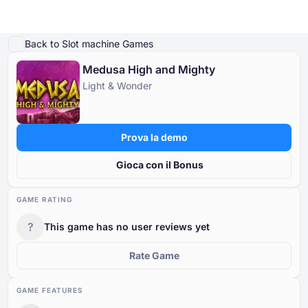
Riproduzione della demo
Dettagli del gioco
Giocare con soldi veri
Giochi simili
Back to Slot machine Games
Medusa High and Mighty
Casinò Online
Light & Wonder
Casinò Online
Slot Machine Gratis
Giochi di Casinò Gratuiti
Bonus Casinò
Slot Machine Gratis
Per tipo
Per tipo
PER TIPO
Per tipo
Prova la demo
Giochi di Casinò Gratuiti
Per metodo di pagamento
Per caratteristiche
GIOCHI DA TAVOLO DA CASINÒ GRATUITI
Gioca con il Bonus
Bonus Casinò
Per deposito minimo
Per fornitori
GAME RATING
?
This game has no user reviews yet
Per paesi
Slot popolari
Rate Game
GAME FEATURES