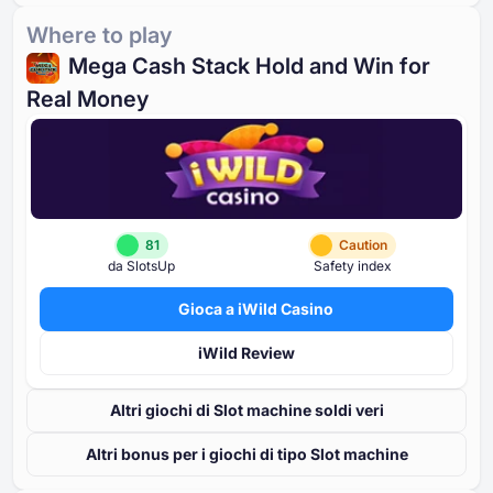
Where to play
Mega Cash Stack Hold and Win for
Real Money
81
Caution
da SlotsUp
Safety index
Gioca a iWild Casino
iWild Review
Altri giochi di Slot machine soldi veri
Altri bonus per i giochi di tipo Slot machine