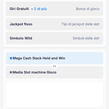
Giri Gratuiti
+ ⁦2⁩ di più
Bonus di gioco
Jackpot fisso
Tipi di jackpot delle slot
Simbolo Wild
Simboli della slot
Mega Cash Stack Hold and Win
VS
Media Slot machine Gioco