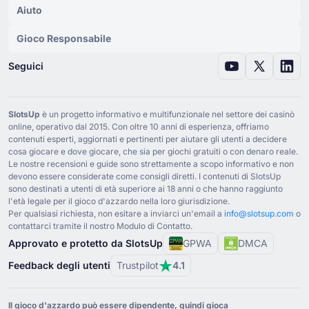
Aiuto
Gioco Responsabile
Seguici
SlotsUp
è un progetto informativo e multifunzionale nel settore dei casinò
online, operativo dal ⁦2015⁩. Con oltre ⁦10⁩ anni di esperienza, offriamo
contenuti esperti, aggiornati e pertinenti per aiutare gli utenti a decidere
cosa giocare e dove giocare, che sia per giochi gratuiti o con denaro reale.
Le nostre recensioni e guide sono strettamente a scopo informativo e non
devono essere considerate come consigli diretti. I contenuti di SlotsUp
sono destinati a utenti di età superiore ai ⁦18⁩ anni o che hanno raggiunto
l'età legale per il gioco d'azzardo nella loro giurisdizione.
Per qualsiasi richiesta, non esitare a inviarci un'email a
info@slotsup.com
o
contattarci tramite il nostro Modulo di Contatto.
Approvato e protetto da SlotsUp
GPWA
DMCA
Feedback degli utenti
Trustpilot
4.1
Il gioco d'azzardo può essere dipendente, quindi gioca