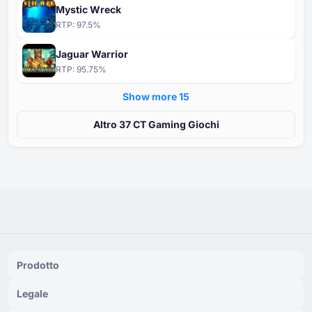
Mystic Wreck
RTP:
97.5
%
Jaguar Warrior
RTP:
95.75
%
Show more ⁦15⁩
Altro ⁦⁦37⁩⁩ CT Gaming Giochi
Prodotto
Legale