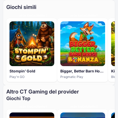
Giochi simili
HIGH ENGAGEMENT
HIGH ENGAGEMENT
Stompin’ Gold
Bigger, Better Barn House Bonanza
Play'n GO
Pragmatic Play
Blue
Altro CT Gaming del provider
Giochi Top
HIGH ENGAGEMENT
HIGH ENGAGEMENT