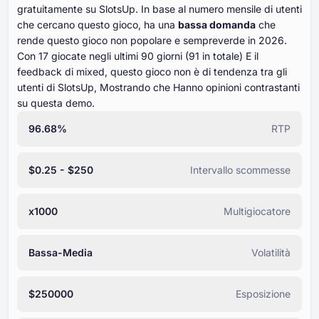
gratuitamente su SlotsUp. In base al numero mensile di utenti
che cercano questo gioco, ha una
bassa domanda
che
rende questo gioco non popolare e sempreverde in ⁦⁦⁦⁦⁦⁦2026⁩⁩⁩⁩⁩⁩.
Con ⁦⁦⁦⁦⁦⁦⁦17⁩⁩⁩⁩⁩⁩⁩ giocate negli ultimi ⁦⁦⁦⁦⁦⁦⁦90⁩⁩⁩⁩⁩⁩⁩ giorni (⁦⁦⁦⁦⁦⁦91⁩⁩⁩⁩⁩⁩ in totale) E il
feedback di mixed, questo gioco non è di tendenza tra gli
utenti di SlotsUp, Mostrando che Hanno opinioni contrastanti
su questa demo.
96.68%
RTP
$0.25 - $250
Intervallo scommesse
x1000
Multigiocatore
Bassa-Media
Volatilità
$250000
Esposizione