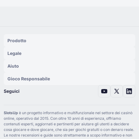
Prodotto
Legale
Aiuto
Gioco Responsabile
Seguici
SlotsUp
è un progetto informativo e multifunzionale nel settore dei casinò
online, operativo dal ⁦2015⁩. Con oltre ⁦10⁩ anni di esperienza, offriamo
contenuti esperti, aggiornati e pertinenti per aiutare gli utenti a decidere
cosa giocare e dove giocare, che sia per giochi gratuiti o con denaro reale.
Le nostre recensioni e guide sono strettamente a scopo informativo e non