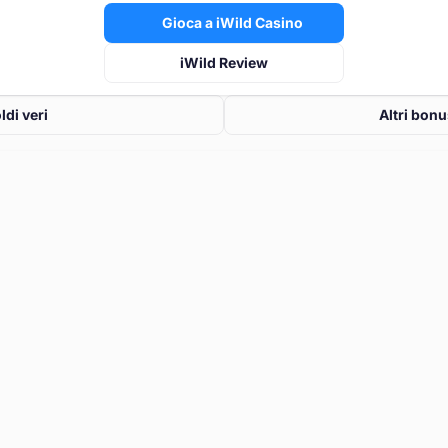
Gioca a iWild Casino
iWild Review
ldi veri
Altri bonu