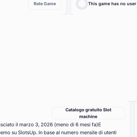
Rate Game
This game has no user 
Catalogo gratuito Slot
machine
 marzo ⁦⁦⁦⁦⁦⁦3⁩⁩⁩⁩⁩⁩, ⁦⁦⁦⁦⁦⁦2026⁩⁩⁩⁩⁩⁩ (meno di ⁦⁦⁦⁦⁦⁦6⁩⁩⁩⁩⁩⁩ mesi fa)E
demo su SlotsUp. In base al numero mensile di utenti