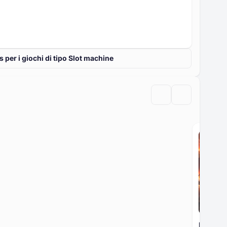
s per i giochi di tipo Slot machine
HI