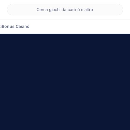
i simili
Altro da ELK Studios
Cerca giochi da casinò e altro
i
Bonus Casinò