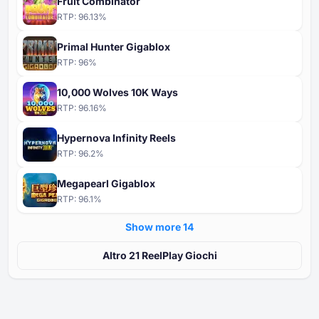
Fruit Combinator
RTP:
96.13
%
Primal Hunter Gigablox
RTP:
96
%
10,000 Wolves 10K Ways
RTP:
96.16
%
Hypernova Infinity Reels
RTP:
96.2
%
Megapearl Gigablox
RTP:
96.1
%
Show more ⁦14⁩
Altro ⁦⁦21⁩⁩ ReelPlay Giochi