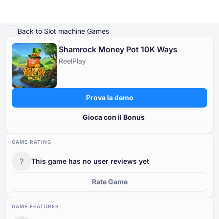
Riproduzione della demo
Dettagli del gioco
Giocare con soldi veri
Giochi simili
Back to Slot machine Games
Shamrock Money Pot 10K Ways
Casinò Online
ReelPlay
Casinò Online
Slot Machine Gratis
Giochi di Casinò Gratuiti
Bonus Casinò
Slot Machine Gratis
Per tipo
Per tipo
PER TIPO
Per tipo
Prova la demo
Giochi di Casinò Gratuiti
Per metodo di pagamento
Per caratteristiche
GIOCHI DA TAVOLO DA CASINÒ GRATUITI
Gioca con il Bonus
Bonus Casinò
Per deposito minimo
Per fornitori
GAME RATING
?
This game has no user reviews yet
Per paesi
Slot popolari
Rate Game
GAME FEATURES