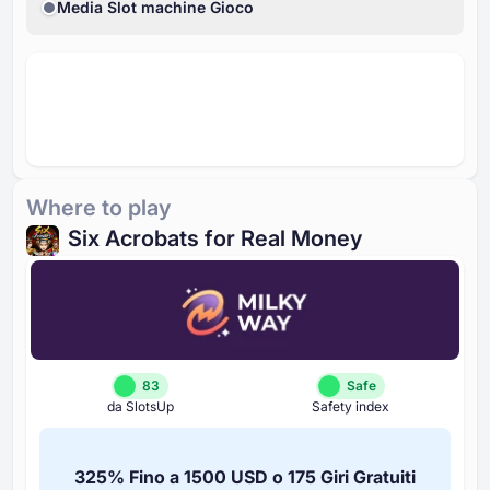
Media Slot machine Gioco
Where to play
Six Acrobats for Real Money
83
Safe
da SlotsUp
Safety index
⁦325%⁩ Fino a ⁦1500 USD⁩ o ⁦175 G⁩iri Gratuiti