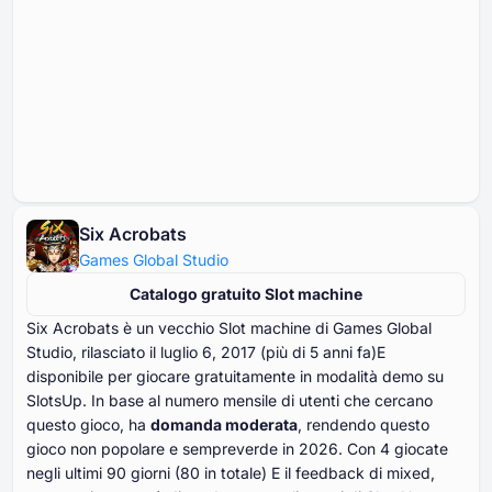
Six Acrobats
Games Global Studio
Catalogo gratuito Slot machine
Six Acrobats è un vecchio Slot machine di Games Global
Studio, rilasciato il luglio ⁦⁦⁦⁦⁦⁦6⁩⁩⁩⁩⁩⁩, ⁦⁦⁦⁦⁦⁦2017⁩⁩⁩⁩⁩⁩ (più di ⁦⁦⁦⁦⁦⁦5⁩⁩⁩⁩⁩⁩ anni fa)E
disponibile per giocare gratuitamente in modalità demo su
SlotsUp. In base al numero mensile di utenti che cercano
questo gioco, ha
domanda moderata
, rendendo questo
gioco non popolare e sempreverde in ⁦⁦⁦⁦⁦⁦2026⁩⁩⁩⁩⁩⁩. Con ⁦⁦⁦⁦⁦⁦⁦4⁩⁩⁩⁩⁩⁩⁩ giocate
negli ultimi ⁦⁦⁦⁦⁦⁦⁦90⁩⁩⁩⁩⁩⁩⁩ giorni (⁦⁦⁦⁦⁦⁦80⁩⁩⁩⁩⁩⁩ in totale) E il feedback di mixed,