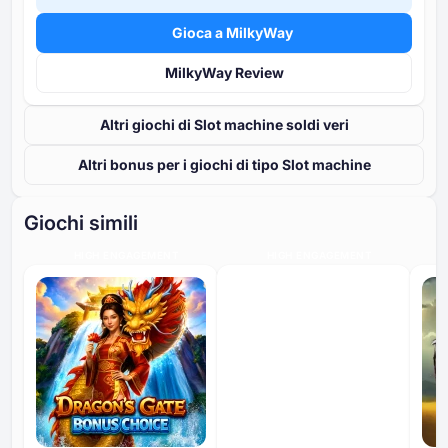
Gioca a MilkyWay
MilkyWay Review
Altri giochi di Slot machine soldi veri
Altri bonus per i giochi di tipo Slot machine
Giochi simili
HIGH ENGAGEMENT
HIGH ENGAGEMENT