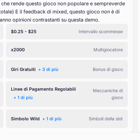
che rende questo gioco non popolare e sempreverde
 giorni (⁦⁦⁦⁦⁦⁦46⁩⁩⁩⁩⁩⁩ in totale) E il feedback di mixed, questo gioco non è di
Hanno opinioni contrastanti su questa demo.
$0.25 - $25
Intervallo scommesse
x2000
Multigiocatore
Giri Gratuiti
+ ⁦3⁩ di più
Bonus di gioco
Linee di Pagamento Regolabili
Meccaniche di
+ ⁦1⁩ di più
gioco
Simbolo Wild
+ ⁦1⁩ di più
Simboli della slot