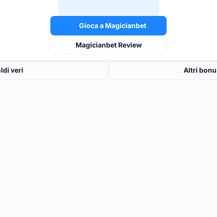
Gioca a Magicianbet
Magicianbet Review
ldi veri
Altri bonu