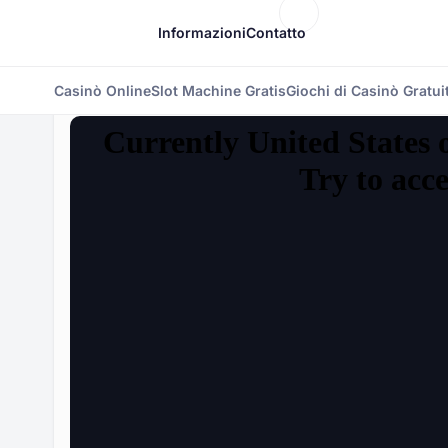
Riproduzione della demo
Dettagli del gioco
Giocare con soldi veri
Gioch
Informazioni
Contatto
Super Dragons Fire
in modalità demo
Casinò Online
Slot Machine Gratis
Giochi di Casinò Gratuit
MrSlotty