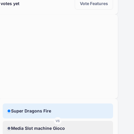
votes yet
Vote Features
Super Dragons Fire
VS
Media Slot machine Gioco