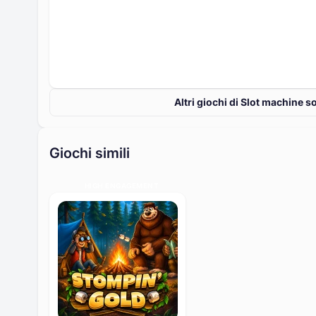
Altri giochi di Slot machine so
Giochi simili
HIGH ENGAGEMENT