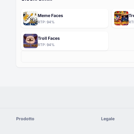
Meme Faces
Tr
RTP:
94
%
RT
Troll Faces
RTP:
94
%
Prodotto
Legale