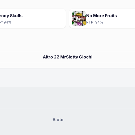
endy Skulls
No More Fruits
P:
94
%
RTP:
94
%
Altro ⁦⁦22⁩⁩ MrSlotty Giochi
Aiuto