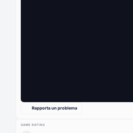
Rapporta un problema
GAME RATING