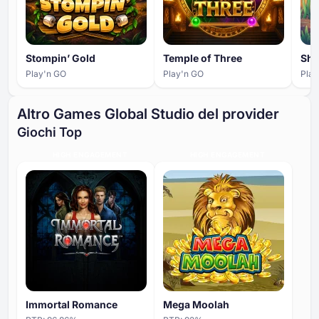
Stompin’ Gold
Temple of Three
Sha
Play'n GO
Play'n GO
Play
Altro Games Global Studio del provider
Giochi Top
HIGH ENGAGEMENT
HIGH ENGAGEMENT
Immortal Romance
Mega Moolah