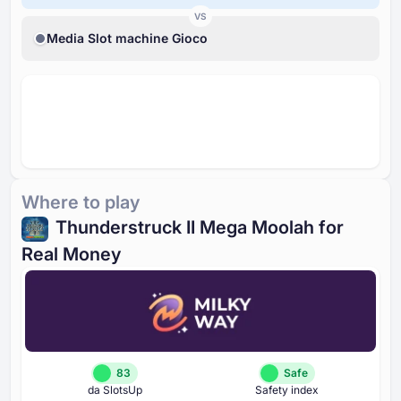
VS
Media Slot machine Gioco
Where to play
Thunderstruck II Mega Moolah for
Real Money
83
Safe
da SlotsUp
Safety index