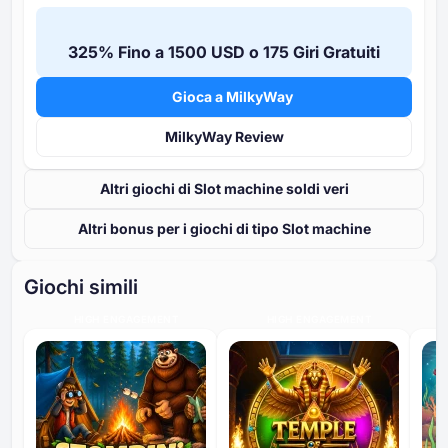
⁦325%⁩ Fino a ⁦1500 USD⁩ o ⁦175 G⁩iri Gratuiti
Gioca a MilkyWay
MilkyWay Review
Altri giochi di Slot machine soldi veri
Altri bonus per i giochi di tipo Slot machine
Giochi simili
HIGH ENGAGEMENT
HIGH ENGAGEMENT