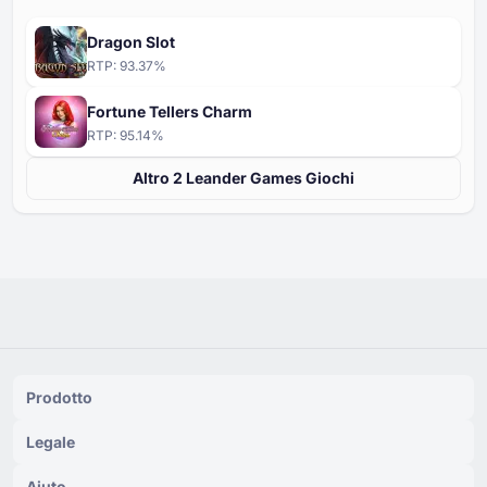
Dragon Slot
RTP:
93.37
%
Fortune Tellers Charm
RTP:
95.14
%
Altro ⁦⁦2⁩⁩ Leander Games Giochi
Prodotto
Legale
Aiuto