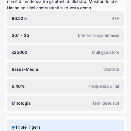
non è di tendenza tra gli utenti di SlotsUp, Mostrando che
Hanno opinioni contrastanti su questa demo.
96.52%
RTP
$0.1 - $5
Intervallo scommesse
x25000
Multigiocatore
Bassa-Media
Volatilità
6.46%
Frequenza di hit
Mitologia
Temi delle slot
Triple Tigers