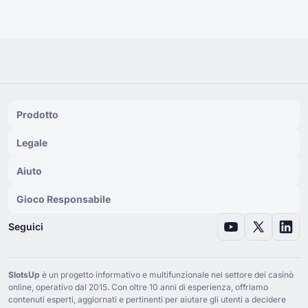
Prodotto
Legale
Aiuto
Gioco Responsabile
Seguici
SlotsUp
è un progetto informativo e multifunzionale nel settore dei casinò
online, operativo dal ⁦2015⁩. Con oltre ⁦10⁩ anni di esperienza, offriamo
contenuti esperti, aggiornati e pertinenti per aiutare gli utenti a decidere