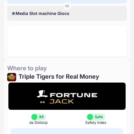
VS
Media Slot machine Gioco
Where to play
Triple Tigers for Real Money
85
Safe
da SlotsUp
Safety index