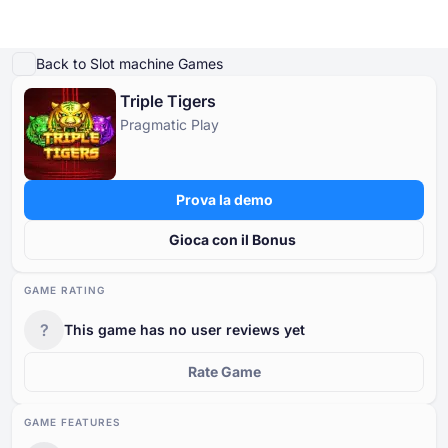
Riproduzione della demo
Dettagli del gioco
Giocare con soldi veri
Giochi simili
Back to Slot machine Games
Triple Tigers
Casinò Online
Pragmatic Play
Casinò Online
Slot Machine Gratis
Giochi di Casinò Gratuiti
Bonus Casinò
Slot Machine Gratis
Per tipo
Per tipo
PER TIPO
Per tipo
Prova la demo
Giochi di Casinò Gratuiti
Per metodo di pagamento
Per caratteristiche
GIOCHI DA TAVOLO DA CASINÒ GRATUITI
Gioca con il Bonus
Bonus Casinò
Per deposito minimo
Per fornitori
GAME RATING
?
This game has no user reviews yet
Per paesi
Slot popolari
Rate Game
GAME FEATURES