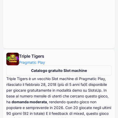
Triple Tigers
Pragmatic Play
Catalogo gratuito Slot machine
Triple Tigers è un vecchio Slot machine di Pragmatic Play,
rilasciato il febbraio ⁦⁦⁦⁦⁦⁦28⁩⁩⁩⁩⁩⁩, ⁦⁦⁦⁦⁦⁦2018⁩⁩⁩⁩⁩⁩ (più di ⁦⁦⁦⁦⁦⁦5⁩⁩⁩⁩⁩⁩ anni fa)E disponibile
per giocare gratuitamente in modalità demo su SlotsUp. In
base al numero mensile di utenti che cercano questo gioco,
ha
domanda moderata
, rendendo questo gioco non
popolare e sempreverde in ⁦⁦⁦⁦⁦⁦2026⁩⁩⁩⁩⁩⁩. Con ⁦⁦⁦⁦⁦⁦⁦20⁩⁩⁩⁩⁩⁩⁩ giocate negli ultimi
⁦⁦⁦⁦⁦⁦⁦90⁩⁩⁩⁩⁩⁩⁩ giorni (⁦⁦⁦⁦⁦⁦92⁩⁩⁩⁩⁩⁩ in totale) E il feedback di mixed, questo gioco