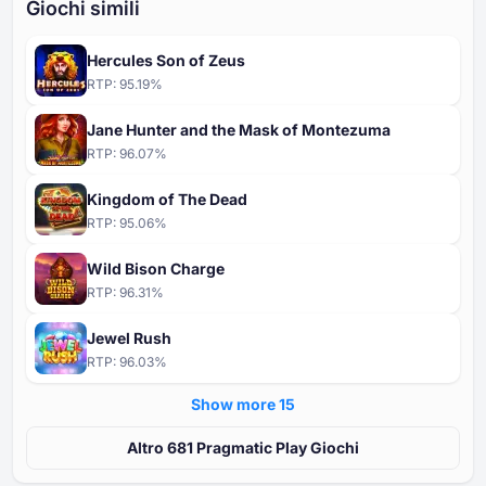
Giochi simili
Hercules Son of Zeus
RTP:
95.19
%
Jane Hunter and the Mask of Montezuma
RTP:
96.07
%
Kingdom of The Dead
RTP:
95.06
%
Wild Bison Charge
RTP:
96.31
%
Jewel Rush
RTP:
96.03
%
Show more ⁦15⁩
Altro ⁦⁦681⁩⁩ Pragmatic Play Giochi