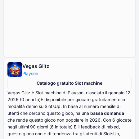
Vegas Glitz
Playson
Catalogo gratuito Slot machine
Vegas Glitz è Slot machine di Playson, rilasciato il gennaio ⁦⁦⁦⁦⁦⁦12⁩⁩⁩⁩⁩⁩,
⁦⁦⁦⁦⁦⁦2026⁩⁩⁩⁩⁩⁩ (⁦⁦⁦⁦⁦⁦0⁩⁩⁩⁩⁩⁩ anni fa)E disponibile per giocare gratuitamente in
modalità demo su SlotsUp. In base al numero mensile di
utenti che cercano questo gioco, ha una
bassa domanda
che rende questo gioco non popolare in ⁦⁦⁦⁦⁦⁦2026⁩⁩⁩⁩⁩⁩. Con ⁦⁦⁦⁦⁦⁦⁦6⁩⁩⁩⁩⁩⁩⁩ giocate
negli ultimi ⁦⁦⁦⁦⁦⁦⁦90⁩⁩⁩⁩⁩⁩⁩ giorni (⁦⁦⁦⁦⁦⁦6⁩⁩⁩⁩⁩⁩ in totale) E il feedback di mixed,
questo gioco non è di tendenza tra gli utenti di SlotsUp,