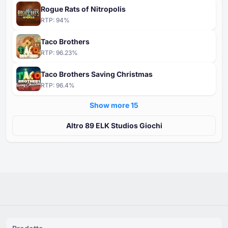
Rogue Rats of Nitropolis
RTP:
94
%
Taco Brothers
RTP:
96.23
%
Taco Brothers Saving Christmas
RTP:
96.4
%
Show more ⁦15⁩
Altro ⁦⁦89⁩⁩ ELK Studios Giochi