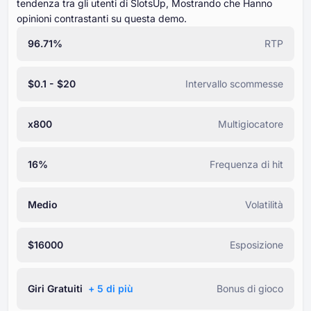
tendenza tra gli utenti di SlotsUp, Mostrando che Hanno
opinioni contrastanti su questa demo.
96.71%
RTP
$0.1 - $20
Intervallo scommesse
x800
Multigiocatore
16%
Frequenza di hit
Medio
Volatilità
$16000
Esposizione
Giri Gratuiti
+ ⁦5⁩ di più
Bonus di gioco