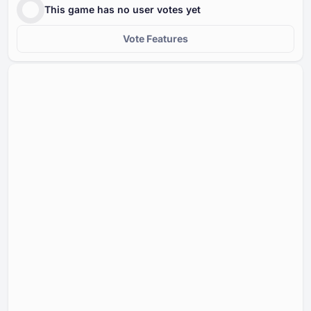
This game has no user votes yet
Vote Features