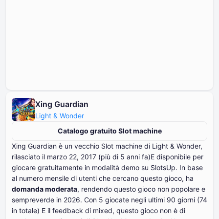
Xing Guardian
Light & Wonder
Catalogo gratuito Slot machine
Xing Guardian è un vecchio Slot machine di Light & Wonder,
rilasciato il marzo ⁦⁦⁦⁦⁦⁦22⁩⁩⁩⁩⁩⁩, ⁦⁦⁦⁦⁦⁦2017⁩⁩⁩⁩⁩⁩ (più di ⁦⁦⁦⁦⁦⁦5⁩⁩⁩⁩⁩⁩ anni fa)E disponibile per
giocare gratuitamente in modalità demo su SlotsUp. In base
al numero mensile di utenti che cercano questo gioco, ha
domanda moderata
, rendendo questo gioco non popolare e
sempreverde in ⁦⁦⁦⁦⁦⁦2026⁩⁩⁩⁩⁩⁩. Con ⁦⁦⁦⁦⁦⁦⁦5⁩⁩⁩⁩⁩⁩⁩ giocate negli ultimi ⁦⁦⁦⁦⁦⁦⁦90⁩⁩⁩⁩⁩⁩⁩ giorni (⁦⁦⁦⁦⁦⁦74⁩⁩⁩⁩⁩⁩
in totale) E il feedback di mixed, questo gioco non è di