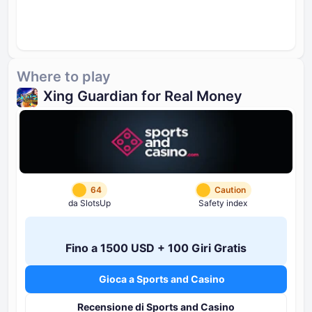
Where to play
Xing Guardian for Real Money
64
Caution
da SlotsUp
Safety index
Fino a ⁦1500 USD⁩ + ⁦100 G⁩iri Gratis
Gioca a Sports and Casino
Recensione di Sports and Casino