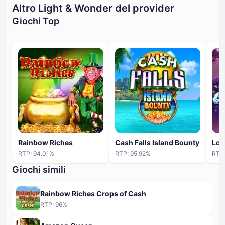
Altro Light & Wonder del provider
Giochi Top
HIGH ENGAGEMENT
HIGH ENGAGEMENT
Rainbow Riches
Cash Falls Island Bounty
Loc
RTP:
94.01
%
RTP:
95.92
%
RTP
Giochi simili
Rainbow Riches Crops of Cash
RTP:
96
%