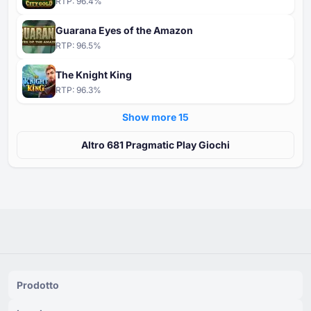
RTP:
96.4
%
Guarana Eyes of the Amazon
RTP:
96.5
%
The Knight King
RTP:
96.3
%
Show more ⁦15⁩
Altro ⁦⁦681⁩⁩ Pragmatic Play Giochi
Prodotto