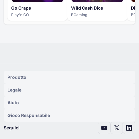
Go Craps
Wild Cash Dice
Dic
Play'n GO
BGaming
BGa
Prodotto
Legale
Aiuto
Gioco Responsabile
Seguici