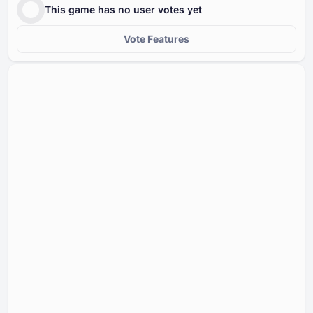
This game has no user votes yet
Vote Features