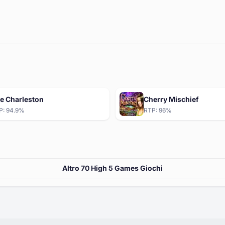
e Charleston
Cherry Mischief
P:
94.9
%
RTP:
96
%
Altro ⁦⁦70⁩⁩ High ⁦5 G⁩ames Giochi