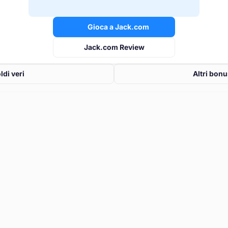
Gioca a Jack.com
Jack.com Review
ldi veri
Altri bonu