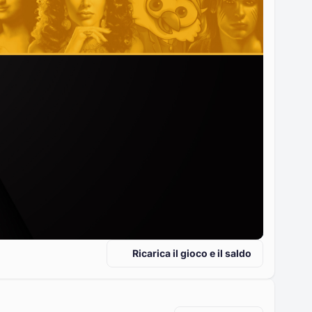
Ricarica il gioco e il saldo