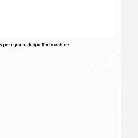
s per i giochi di tipo Slot machine
HI