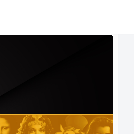
Modalità Multi Game