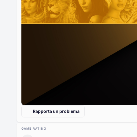
Rapporta un problema
GAME RATING