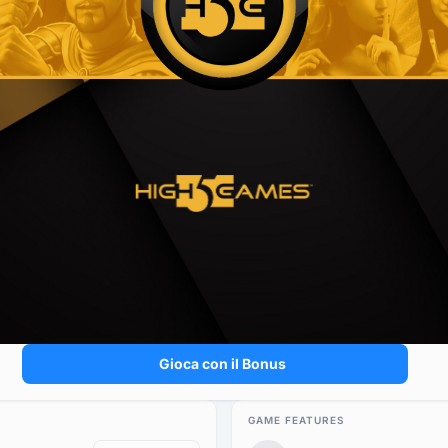
Gioca con il Bonus
GAME FEATURES