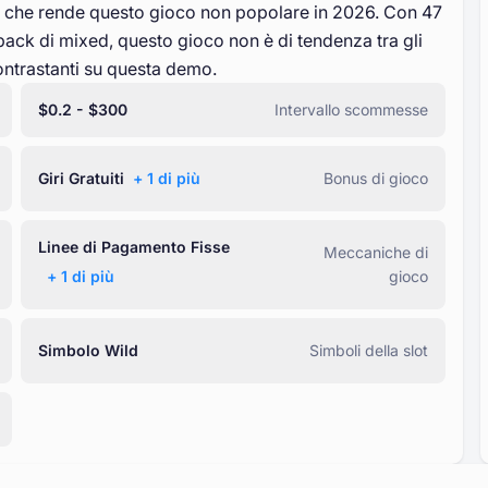
che rende questo gioco non popolare in ⁦⁦⁦⁦⁦⁦2026⁩⁩⁩⁩⁩⁩. Con ⁦⁦⁦⁦⁦⁦⁦47⁩⁩⁩⁩⁩⁩⁩
tale) E il feedback di mixed, questo gioco non è di tendenza tra gli
ontrastanti su questa demo.
$0.2 - $300
Intervallo scommesse
Giri Gratuiti
+ ⁦1⁩ di più
Bonus di gioco
Linee di Pagamento Fisse
Meccaniche di
+ ⁦1⁩ di più
gioco
Simbolo Wild
Simboli della slot