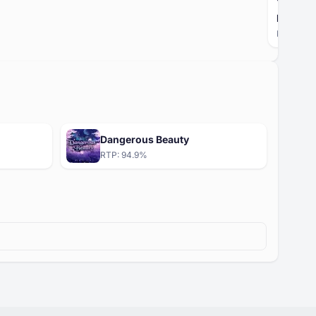
Moon Pr
Play'n G
Dangerous Beauty
RTP:
94.9
%