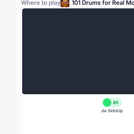
Where to play
⁦101 D⁩rums for Real 
85
da SlotsUp